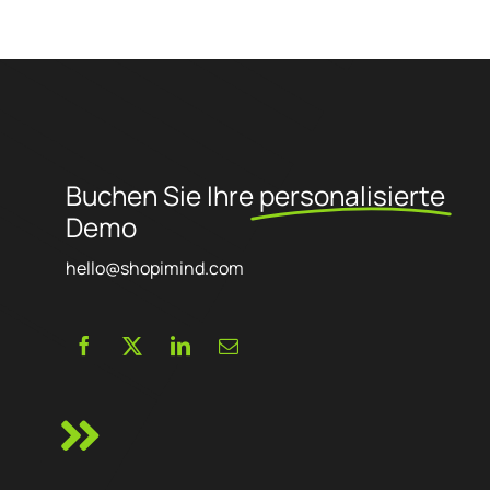
Ansatz ist pragmatisch, ergebnisorientiert und auf die
Gegebenheiten jedes Kunden zugeschnitten. Die Agentur, die
ihren Sitz zwischen der Île-de-France und La Rochelle hat,
arbeitet mit E-Commerce-Anbietern aller Größenordnungen
zusammen, wobei die menschliche Beziehung, die Agilität und
die Zuverlässigkeit der vorgeschlagenen Lösungen besonders
wichtig sind.
Buchen Sie Ihre
personalisierte
Demo
hello@shopimind.com