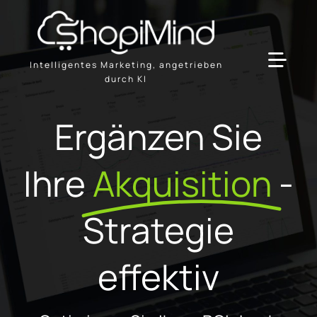
Skip
to
content
Intelligentes Marketing, angetrieben
Toggl
durch KI
Navig
Lösung
Ergänzen Sie
Ressourcen & Partner
Ihre
Akquisition
-
Angebote
Strategie
effektiv