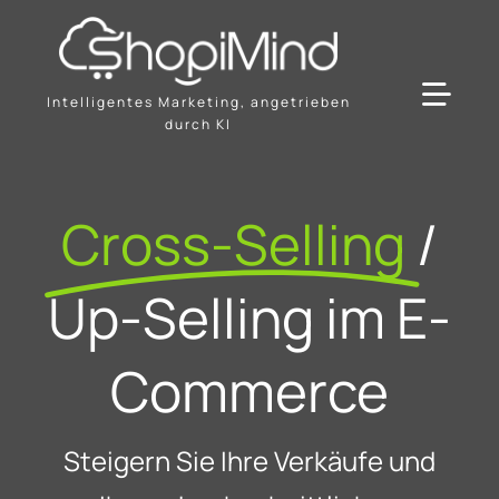
Skip
to
content
Intelligentes Marketing, angetrieben
Toggl
durch KI
Navig
Lösung
Cross-Selling
/
Ressourcen & Partner
Up-Selling im E-
Angebote
Commerce
Steigern Sie Ihre Verkäufe und