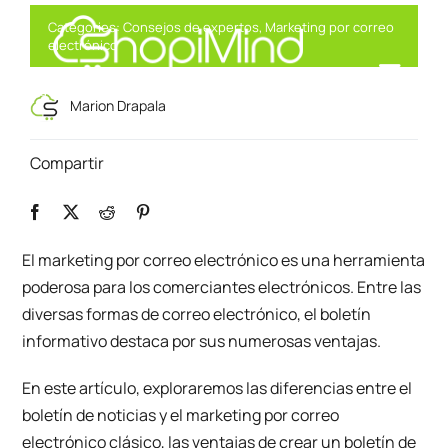
Skip
Categories:
Consejos de expertos
,
Marketing por correo
to
electrónico
content
Toggl
Marketing Inteligente, Potenciado por IA
Marion Drapala
Navig
Solución
Compartir
Recursos & Socios
El marketing por correo electrónico es una herramienta
poderosa para los comerciantes electrónicos. Entre las
Ofertas
diversas formas de correo electrónico, el boletín
informativo destaca por sus numerosas ventajas.
En este artículo, exploraremos las diferencias entre el
boletín de noticias y el marketing por correo
electrónico clásico, las ventajas de crear un boletín de