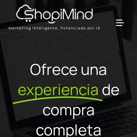
Skip
to
content
Toggl
Marketing Inteligente, Potenciado por IA
Navig
Solución
Ofrece una
Recursos & Socios
experiencia
de
Ofertas
compra
completa