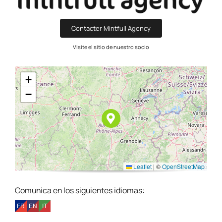
Contacter Mintfull Agency
Visite el sitio de nuestro socio
+
−
Leaflet
|
©
OpenStreetMap
Comunica en los siguientes idiomas: