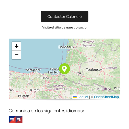
Contacter Calendle
Visite el sitio de nuestro socio
+
−
Leaflet
|
©
OpenStreetMap
Comunica en los siguientes idiomas: