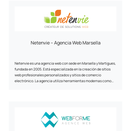
inteligencia artificial. Son tres áreas en las que aprovechamos
nuestra experiencia técnica y nuestra capacidad de
innovación. Diseñamos sitios web, plataformas de comercio
electrónico (B2B/B2C) y aplicaciones empresariales, basadas
en tecnologías de código abierto. Nuestro objetivo: ofrecer
soluciones de alto rendimiento adaptadas a los retos
empresariales de cada cliente.
Netenvie – Agencia Web Marsella
Netenvie es una agencia web con sede en Marsella y Martigues,
fundada en 2005. Está especializada en la creación de sitios
web profesionales personalizados y sitios de comercio
electrónico. La agencia utiliza herramientas modernas como
Joomla y Prestashop para desarrollar herramientas de
comunicación, información y venta en línea que permitan a sus
clientes alcanzar sus objetivos. Netenvie ofrece una gama de
servicios que incluye consultoría, diseño, desarrollo,
alojamiento, formación de usuarios y marketing web. La agencia
crea sitios web sensibles y seguros, compatibles con tabletas y
teléfonos inteligentes. Netenvie también es experta en
referenciación natural, reputación electrónica, redacción