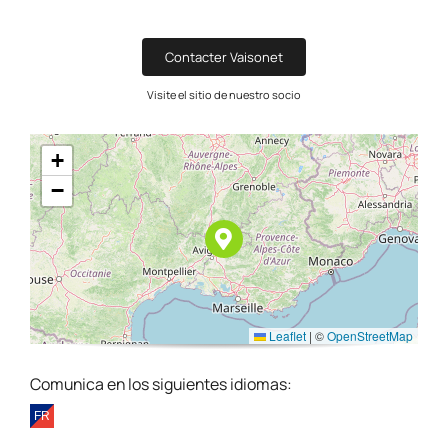
Contacter Vaisonet
Visite el sitio de nuestro socio
+
−
Leaflet
|
©
OpenStreetMap
Comunica en los siguientes idiomas: