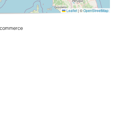
Leaflet
|
©
OpenStreetMap
E-commerce