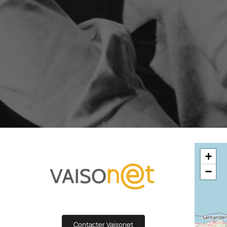
funzionalità 🗗
Potenzia la tua generazione di lead con
I tuoi scenari aut
moduli attraenti e mirati
messaggi in pochi 
Scopri e scrivi la storia di Sh
Editor di statistiche
Test A/B
Personalizza la visualizzazione dei tuoi KPI
Identifica facilme
e-commerce in base ai tuoi obiettivi e
un test A/B avanz
bisogni
Gestione degli utenti
TUTTE L
Accessi personalizzati per i vari membri del
tuo team
FUNZIONALITÀ
+
−
Contacter Vaisonet