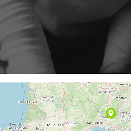
Partner
omatizzati, campagne e
Integrazioni e guide tecniche
clic
Rilancio cliente inattivo
ShopiMind
opiMind.
Retargeting Push Notifi
nte la strategia vincente con
ato
TUTTI I CASI D'U
E NOSTRE