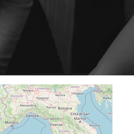
Contenuto intelligente sul sito
cation
SO