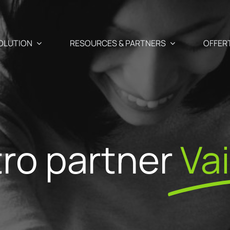
OLUTION
RESOURCES & PARTNERS
OFFER
Casi d'uso
Partner
Recupero carrello abba
tro partner
Va
e newsletter, SMS e Push
entate
Blog
I Nostri Part
Cross-selling / Up-sellin
o
Il tuo monitoraggio e-commerce &
i predittive
Perché dive
marketing a portata di clic
Mail di compleanno del c
erfettamente adatti ai
partner Sho
ienti
API – sviluppatori 🗗
Acquisizione modulo di i
ale
Unisciti al