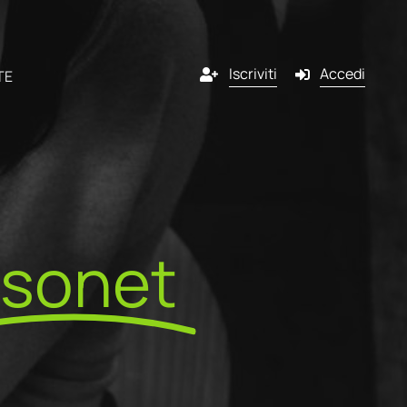
Iscriviti
Accedi
TE
Canali
ndonato
Email
isonet
ner
g
SMS
ntare
liente
Pop-in
piMind?
scrizione
Push notification
 programma