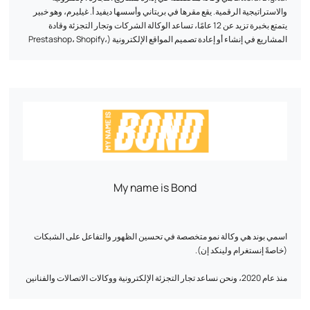
والاستراتيجية الرقمية. يقع مقرها في بريتاني وأسسها ديفيد أ. غيليرم، وهو خبير
يتمتع بخبرة تزيد عن 12 عامًا، تساعد الوكالة الشركات وتجار التجزئة وقادة
المشاريع في إنشاء أو إعادة تصميم المواقع الإلكترونية (Prestashop، Shopify،
WordPress)، وتحسين محركات البحث، والتسويق الرقمي، واختيار الحلول
التقنية ومراقبة الأداء. نهج إنساني يسهل الوصول إليه ومستدام، لتعزيز ظهورك
على الإنترنت.
My name is Bond
اسمي بوند هي وكالة نمو متخصصة في تحسين الظهور والتفاعل على الشبكات
(خاصةً إنستغرام ولينكد إن).
منذ عام 2020، ونحن نساعد تجار التجزئة الإلكترونية ووكالات الاتصالات والفنانين
والمدربين ووسائل الإعلام على تعزيز وجودهم على الإنترنت وتطوير مجتمع مؤهل
دون اللجوء إلى الإعلانات المدفوعة. وبفضل خبرتنا في الاستراتيجية والذكاء