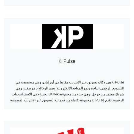
حلول الطرف الثالث، والتدقيق والتحسين، وصولاً إلى التطوير والتكامل، فإن
Antadis معك في كل خطوة على الطريق.
K-Pulse
K-Pulse هي وكالة تسويق عبر الإنترنت مقرها في أورليان، وهي متخصصة في
التسويق الرقمي الناجح ونمو المواقع الإلكترونية. تضم الوكالة 5 موظفين وهي
شريك معتمد من جوجل. وهي جزء من مجموعة Kiwik، الخبراء في الاستراتيجيات
الرقمية. تقدم K-Pulse مجموعة كاملة من خدمات التسويق عبر الإنترنت المصممة
خصيصاً، بما في ذلك تحسين محركات البحث (SEO)، والحملات الإعلانية عبر
الإنترنت (SEA)، والشبكات الاجتماعية وتحليل حركة المرور (تحليلات الويب).
وتستخدم الوكالة دعمها الشخصي وخبرتها ومرونتها في مساعدة الشركات على
تحقيق أهدافها. وهي تعمل مع عملاء من مجموعة واسعة من القطاعات، وقد
طوَّرت شراكات مع شركات مثل Google وSimrush وPrestashop.