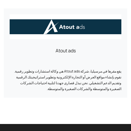
- رضا العملاء: نحن نشارك في مشروعك كما لو كان مشروعنا نحن، ونهدف إلى
إرضائك التام.
شهادات العملاء :
بنجامين ج. من يونيفرس ديكور يقول
"سرعان ما تحول خياري إلى وكالة أيالون التي أثبتت منذ أول اتصال أنها محترفة
Atout ads
للغاية وقدمت لي الحلول المناسبة، سواء من الناحية المالية أو الإبداعية!"
يشارك يوهان ب. من بلانيت غاتو:
يقع مقرها في مرسيليا، شركة Atout ads هي وكالة استشارات وتطوير رقمية.
"إن الاستعانة بمصادر خارجية لخدمة عملائنا، التي كانت موضع مخاطرة كبيرة
نقوم بإنشاء مواقع العرض أو التجارة الإلكترونية وتطوير استراتيجيتك الرقمية
والتي كان من المفترض أن تكون مشكلة حقيقية في فرنسا، تكللت بالنجاح مع
وتقديم الدعم التشغيلي. نحن نبذل قصارى جهدنا لتلبية احتياجات الشركات
شركة Ayalone".
الصغيرة والمتوسطة والشركات الصغيرة والمتوسطة.
لمعرفة كيف يمكننا مساعدة شركتك على النمو رقمياً، اتصل بنا اليوم.