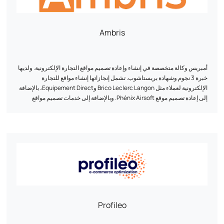
marketing, publicité... L'agence Web For Me située près de Bordeaux
regroupe toutes les compétences nécessaires à la réussite de votre
projet. De la création à la diffusion, à toutes les étapes de votre projet,
Ambris
nous sommes là pour atteindre vos objectifs.
أمبريس وكالة متخصصة في إنشاء وإعادة تصميم مواقع التجارة الإلكترونية. ولديها
خبرة 3 نجوم وشهادة بريستاشوب. تشمل إنجازاتها إنشاء مواقع للتجارة
الإلكترونية لعملاء مثل Brico Leclerc Langon وEquipement Direct، بالإضافة
إلى إعادة تصميم موقع Phénix Airsoft. وبالإضافة إلى خدمات تصميم مواقع
التجارة الإلكترونية، تقدم أمبريس أيضاً خدمات تصميم مواقع العرض والهوية
البصرية وخدمات التسويق عبر الإنترنت. ويقع مقر فريقها في غرادينيان (بوردو)
وهو متاح عبر الهاتف والبريد الإلكتروني للتعاون في المشاريع.
Profileo