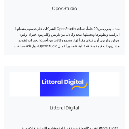
OpenStudio
منذ ما يقرب من 20 عاماً، تساعد OpenStudio الشركات على تصميم منصاتها
الرقمية وتطويرها وتحديثها. تتخذ وكالاتنا من باريس وكليرمون فيران وليون
وتولوز ولو بوي أون فيلاي مقراً لها، وتجمع وكالاتنا بين أحدث الخبرات لتقديم
مشاريع ذات قيمة مضافة عالية. تتمحور أعمال OpenStudio حول ثلاثة مجالات
أساسية: التجارة الإلكترونية وتطوير منصات الويب المخصصة والذكاء
الاصطناعي. هذه هي المجالات الثلاثة التي نستفيد فيها من خبراتنا التقنية وقدرتنا
على الابتكار. نقوم بتصميم مواقع الويب ومنصات التجارة الإلكترونية (B2B/B2C)
وتطبيقات الأعمال، استناداً إلى تقنيات مفتوحة المصدر. هدفنا: تقديم حلول عالية
الأداء مصممة خصيصاً لتلبية تحديات الأعمال الخاصة بكل عميل.
Littoral Digital
Littoral Digital هي وكالة متخصصة في إدارة مشاريع التجارة الإلكترونية