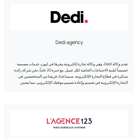
Dedi agency
تقدم وكالة Dedi، وهي وكالة تجارة إلكترونية مقرها في ليون، خدمات مصممة
خصيصاً لتلبية الاحتياجات الخاصة لكل عميل. مع خبرة 20 عاماً، نحن شركة رائدة
مبتكرة في قطاع التجارة الإلكترونية. سيساعدك فريقنا من المتخصصين في
التجارة الإلكترونية في تصميم وإعادة تصميم موقعك الإلكتروني، مما يضمن
التوافق عبر المنصات والسرعة المثلى والأمان المحسّن. وبفضل منهجيتنا التي
أثبتت جدواها ومراقبتنا المنتظمة، تساعدك وكالة Dedi على تحقيق أهدافك
وتحسين القيمة الدائمة لعملائك.