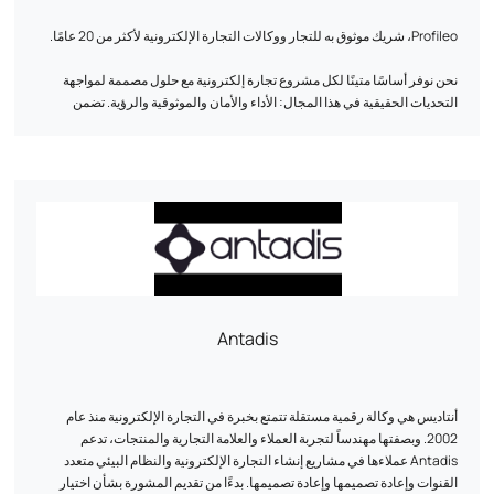
Profileo، شريك موثوق به للتجار ووكالات التجارة الإلكترونية لأكثر من 20 عامًا.
نحن نوفر أساسًا متينًا لكل مشروع تجارة إلكترونية مع حلول مصممة لمواجهة
التحديات الحقيقية في هذا المجال: الأداء والأمان والموثوقية والرؤية. تضمن
استضافتنا عالية التوافر، التي نقدمها عبر علامتنا التجارية 7724، الاستقرار
والاستجابة، حتى أثناء ذروة حركة المرور. كما نقوم أيضاً بتحسين أداء الويب لتوفير
تصفح سريع وسلس وموجّه نحو التحويل، مع ضمان الحماية المتقدمة ضد التهديدات
الحالية.
من خلال Zentria، منصة المراقبة الذكية الخاصة بنا، نراقب باستمرار صحة
المتاجر وأمنها ونشاطها التجاري، حتى يتمكن كل تاجر إلكتروني وكل وكالة من
التركيز على ما هو أكثر أهمية: النمو.
سواءً كنت وكالة تبحث عن الموثوقية لعملائك أو تاجرًا يبحث عن راحة البال،
فإن Profileo هنا لجعل متجرك رافعة أداء مستدامة.
Antadis
أنتاديس هي وكالة رقمية مستقلة تتمتع بخبرة في التجارة الإلكترونية منذ عام
2002. وبصفتها مهندساً لتجربة العملاء والعلامة التجارية والمنتجات، تدعم
Antadis عملاءها في مشاريع إنشاء التجارة الإلكترونية والنظام البيئي متعدد
القنوات وإعادة تصميمها وإعادة تصميمها. بدءًا من تقديم المشورة بشأن اختيار