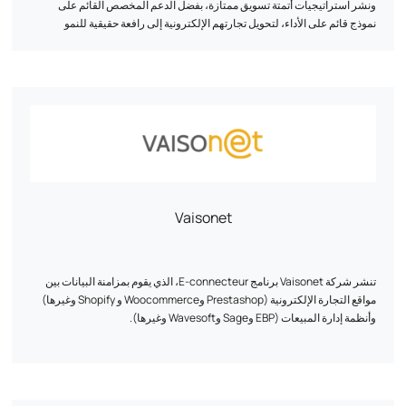
ونشر استراتيجيات أتمتة تسويق ممتازة، بفضل الدعم المخصص القائم على
نموذج قائم على الأداء، لتحويل تجارتهم الإلكترونية إلى رافعة حقيقية للنمو
المستدام.
بفضل منهجية مجربة وحصرية، قمنا بالفعل بدعم أكثر من 500 علامة تجارية منذ
عام 2011، وخلقنا لهم تجارب عملاء حصرية وفريدة من نوعها باستخدام نهج قائم
على البيانات.
بعض المراجع التي نفتخر بها: Au vieux campeur، وBreizh Modelisme،
وOjetables، وAménager maison، وTous Chalets، وBest Mobilier،
وProjet 13، وCflou، وOclope...
Vaisonet
تنشر شركة Vaisonet برنامج E-connecteur، الذي يقوم بمزامنة البيانات بين
مواقع التجارة الإلكترونية (Prestashop وWoocommerce و Shopify وغيرها)
وأنظمة إدارة المبيعات (EBP وSage وWavesoft وغيرها).