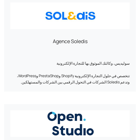
Agence Soledis
سوليديس، وكالتك الموثوق بها للتجارة الإلكترونية
تتخصص في حلول التجارة الإلكترونية Shopify وPrestaShop وWordPress،
وتدعم Soledis الشركات في التحول الرقمي بين الشركات والمستهلكين.
وبفضل خبرتها المعترف بها في تحليل الأعمال والتصميم والتطوير والبنية التحتية
للويب والتسويق عبر الإنترنت وتكامل ERP/PIM/CRM، تصمم الوكالة حلولاً
مصممة خصيصاً لتلبية تحديات النمو التي تواجه عملاءها.
ركائزنا الأساسية: الخبرة والأداء والأفراد.
تحول سوليديس الطموحات الرقمية إلى نجاحات ملموسة ومستدامة.
اكتشف المزيد: www.soledis.com