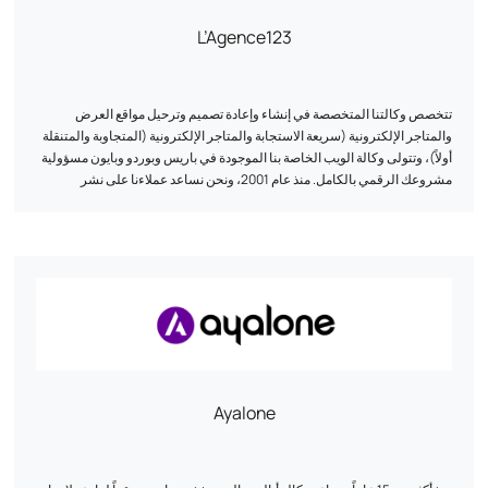
L’Agence123
تتخصص وكالتنا المتخصصة في إنشاء وإعادة تصميم وترحيل مواقع العرض
والمتاجر الإلكترونية (سريعة الاستجابة والمتاجر الإلكترونية (المتجاوبة والمتنقلة
أولاً)، وتتولى وكالة الويب الخاصة بنا الموجودة في باريس وبوردو وبايون مسؤولية
مشروعك الرقمي بالكامل. منذ عام 2001، ونحن نساعد عملاءنا على نشر
استراتيجيتهم على الإنترنت من خلال خبرتنا في مجال الأعمال: تطوير الويب
وتصميم واجهة المستخدم/التجربة الإلكترونية واكتساب حركة المرور (تحسين
محركات البحث، وتحسين محركات البحث، وتحسين محركات البحث، وتحسين
محركات البحث في البحر، وتحسين محركات البحث في البحر، وتحسين
محركات البحث في الشرق الأوسط). بصفتنا وكالة ويب، نقوم بتطوير مشاريع
رقمية على مختلف أنظمة إدارة المحتوى (CMS) في السوق التي نحن معتمدون
لها (Prestashop، ووردبريس وMagento، وJoomla، إلخ)، مما يساعد على
تطوير العلامات التجارية والشركات العالمية التي تشكل المشهد الحالي المصنوع
في فرنسا.
Ayalone