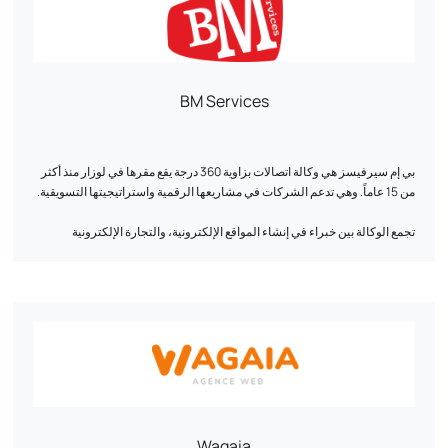
BM Services
بي إم سيرفيسز هي وكالة اتصالات بزاوية 360 درجة يقع مقرها في لوزار منذ أكثر
من 15 عاماً. وهي تدعم الشركات في مشاريعها الرقمية واستراتيجيتها التسويقية.
تجمع الوكالة بين خبراء في إنشاء المواقع الإلكترونية، والتجارة الإلكترونية
(PrestaShop)، والتصميم الجرافيكي والتسويق الرقمي، وتقدم حلولاً مصممة
خصيصاً.
نحن نقدم الدعم الشامل، بما في ذلك: ✓ تحسين محركات البحث SEO / GEO:
تحسين ظهورك على محركات البحث والذكاء الاصطناعي التوليدي. ✓ SEA:
الوصول إلى أهدافك بحملات مستهدفة. ✓ الإعلانات الاجتماعية: الوصول إلى
جمهورك على الشبكات المناسبة، في الوقت المناسب. ✓ تصميم الويب: إنشاء
واجهات حديثة وفعالة وجذابة. ✓ تطوير الويب: عرض عالي الأداء وقابل للتطوير،
والتجارة الإلكترونية أو المواقع المخصصة. الاستضافة: حلول موثوقة وآمنة مصممة
خصيصاً لتلبية احتياجاتك. ✓ البيانات: تحليل بياناتك لتحسين أعمالك ونتائجك. ✓
Wagaia