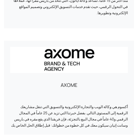
منذ أكثر من 15 عاماً، تساعد وكالة أيالون، التي تتخذ من باريس مقراً لها، عملاءها
في التحول الرقمي، حيث تقدم خدمات التسويق الإلكتروني وتصميم المواقع
الإلكترونية وتطويرها.
خدماتنا :
- تسويق الويب: نقوم بتطوير استراتيجيات مصممة خصيصاً لزيادة ظهورك على
الإنترنت وتحقيق أهداف عملك.
- تصميم الويب: نقوم بإنشاء تصميمات مريحة وجمالية تعكس الهوية الفريدة
لعلامتك التجارية.
- تطوير المواقع الإلكترونية: نقوم بتطوير مواقع إلكترونية عالية الأداء مصممة
خصيصاً لتلبية احتياجاتك الخاصة.
AXOME
نهجنا:
- الخبرة: يراقب فريقنا اتجاهات الويب لتقديم المشورة لك واقتراح التطورات
أكسوم هي وكالة الويب والتجارة الإلكترونية والتسويق التي تنقل مشاريعك
المستمرة.
الرقمية إلى المستوى التالي. بفضل خبرتنا التي تزيد عن 25 عاماً في المجال
الرقمي و40 عاماً في مجال البيع بالتجزئة، فإن فريقنا الذي يقع مقره في باريس
- خدمة شخصية: في Ayalone، مدير المشروع المخصص هو نقطة الاتصال الوحيدة
وسانت إتيان سيكون معك في كل خطوة من خطواتك: قبل إطلاق الحل الخاص بك
لديك، مما يضمن التواصل السلس والفعال.
وأثناءه وبعده. نحن نحرص على التحكم في كل مرحلة، بدءاً من الفكرة إلى ما بعد
الإطلاق، ونضع الموارد اللازمة لمساعدتك على تحقيق أهدافك.