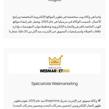
الذكاء الاصطناعي: الأتمتة والتخصيص والابتكار بفضل الذكاء الاصطناعي. في
خدمات BM Services، يتم تصميم كل مشروع للاستجابة بدقة لتحديات عملائنا.
الإبداع والأداء والخبرة الفنية هي في صميم نهجنا لتقديم حلول ملموسة ومستدامة.
واجيا هي وكالة ويب متخصصة في تطوير المواقع الإلكترونية المخصصة وبرامج
الأعمال. تأسست الوكالة في مرسيليا في عام 2003، وتعمل على إنشاء مواقع
الويب الخاصة بالعرض والتجارة الإلكترونية وتخطيط موارد المؤسسات وإدارة
علاقات العملاء واستراتيجيات التسويق عبر الإنترنت منذ أكثر من 20 عامًا. شعارنا:
التخصيص. يقوم فريقنا من الخبراء في مجال التطوير والتسويق الرقمي بتصميم
حلول فريدة من نوعها مصممة خصيصاً لتلبية الاحتياجات الخاصة لكل عميل. نحن
نجمع بين الأداء الفني والاستراتيجية الرقمية: واجهة المستخدم/تجربة المستخدم،
وتحسين نفق التحويل، وتحسين محركات البحث، وتحليل البيانات لزيادة ظهورك
ونتائجك على الإنترنت.
Spécialiste Webmarketing
وكالة تسويق عبر الإنترنت شريك Shopimind منذ عام 2016، نقوم بتطوير
ظهور التجار الإلكترونيين (تحسين محركات البحث وتحسين محركات البحث)