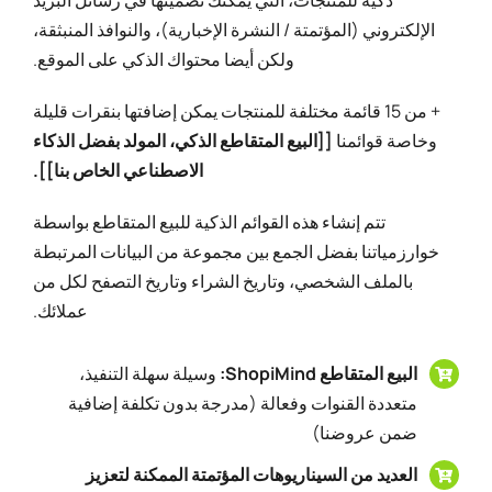
ذكية للمنتجات، التي يمكنك تضمينها في رسائل البريد
الإلكتروني (المؤتمتة / النشرة الإخبارية)، والنوافذ المنبثقة،
ولكن أيضا محتواك الذكي على الموقع.
+ من 15 قائمة مختلفة للمنتجات يمكن إضافتها بنقرات قليلة
وخاصة قوائمنا
[[البيع المتقاطع الذكي، المولد بفضل الذكاء
الاصطناعي الخاص بنا]].
تتم إنشاء هذه القوائم الذكية للبيع المتقاطع بواسطة
خوارزمياتنا بفضل الجمع بين مجموعة من البيانات المرتبطة
بالملف الشخصي، وتاريخ الشراء وتاريخ التصفح لكل من
عملائك.
البيع المتقاطع ShopiMind:
وسيلة سهلة التنفيذ،
متعددة القنوات وفعالة (مدرجة بدون تكلفة إضافية
ضمن عروضنا)
العديد من السيناريوهات المؤتمتة الممكنة لتعزيز