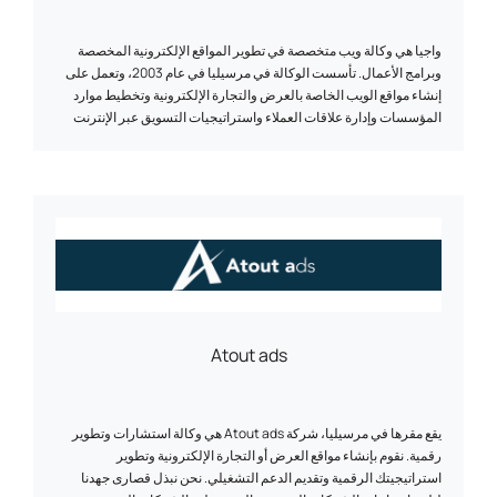
البيانات: تحليل بياناتك لتحسين أعمالك ونتائجك. ✓ الذكاء الاصطناعي:
الأتمتة والتخصيص والابتكار بفضل الذكاء الاصطناعي. في خدمات BM
Services، يتم تصميم كل مشروع للاستجابة بدقة لتحديات عملائنا. الإبداع
واجيا هي وكالة ويب متخصصة في تطوير المواقع الإلكترونية المخصصة
والأداء والخبرة الفنية هي في صميم نهجنا لتقديم حلول ملموسة ومستدامة.
وبرامج الأعمال. تأسست الوكالة في مرسيليا في عام 2003، وتعمل على
إنشاء مواقع الويب الخاصة بالعرض والتجارة الإلكترونية وتخطيط موارد
المؤسسات وإدارة علاقات العملاء واستراتيجيات التسويق عبر الإنترنت
منذ أكثر من 20 عامًا. شعارنا: التخصيص. يقوم فريقنا من الخبراء في مجال
التطوير والتسويق الرقمي بتصميم حلول فريدة من نوعها مصممة خصيصاً
لتلبية الاحتياجات الخاصة لكل عميل. نحن نجمع بين الأداء الفني
والاستراتيجية الرقمية: واجهة المستخدم/تجربة المستخدم، وتحسين نفق
التحويل، وتحسين محركات البحث، وتحليل البيانات لزيادة ظهورك
ونتائجك على الإنترنت.
Atout ads
يقع مقرها في مرسيليا، شركة Atout ads هي وكالة استشارات وتطوير
رقمية. نقوم بإنشاء مواقع العرض أو التجارة الإلكترونية وتطوير
استراتيجيتك الرقمية وتقديم الدعم التشغيلي. نحن نبذل قصارى جهدنا