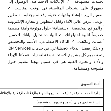
بحملات مستهدفة. ✓ الإعلانات الاجتماعية: الوصول إلى
جمهورك على الشبكات المناسبة، في الوقت المناسب. ✓
تصميم الويب: إنشاء واجهات حديثة وفعالة وجذابة. ✓ تطوير
الويب: عرض عالي الأداء وقابل للتطوير، والتجارة الإلكترونية
أو المواقع المخصصة. الاستضافة: حلول موثوقة وآمنة مصممة
خصيصاً لتلبية احتياجاتك. ✓ البيانات: تحليل بياناتك لتحسين
أعمالك ونتائجك. ✓ الذكاء الاصطناعي: الأتمتة والتخصيص
والابتكار بفضل الذكاء الاصطناعي. في خدمات BM Services،
يتم تصميم كل مشروع للاستجابة بدقة لتحديات عملائنا. الإبداع
والأداء والخبرة الفنية هي في صميم نهجنا لتقديم حلول
ملموسة ومستدامة.
أتمتة التسويق
إدارة الحملات الإعلانية (إعلانات البيع والشراء والإعلانات الإعلانية والإعلان
إنشاء محتوى مرئي (صور وفيديوهات وتصميم)