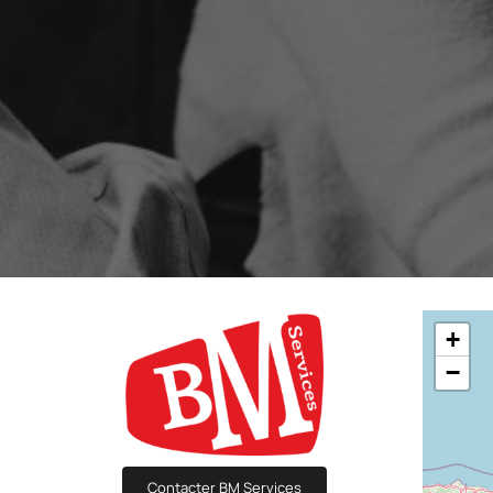
Akquisitionsformular
Multikanal-Edi
🗗
Steigern Sie Ihre Lead-Generierung mit
Ihre automatisier
attraktiven und zielgerichteten Formularen
und Nachrichten m
Entdecken und schreiben Sie
Geschichte von ShopiMind.
Statistik-Editor
A/B-Test
Passen Sie die Anzeige Ihrer E-Commerce-
Identifizieren Sie
KPIs an Ihre Ziele und Bedürfnisse an
einem fortgeschri
Benutzerverwaltung
ALLE UN
Individuelle Zugänge für die verschiedenen
Mitglieder Ihres Teams
+
−
Contacter BM Services