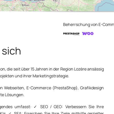
Beherrschung von E-Com
 sich
n, die seit über 15 Jahren in der Region Lozère ansässig
rojekten und ihrer Marketingstrategie.
 von Webseiten, E-Commerce (PrestaShop), Grafikdesign
rte Lösungen.
lgendes umfasst: ✓ SEO / GEO: Verbessern Sie Ihre
s. ✓ SEA: Erreichen Sie Ihre Ziele mithilfe gezielter