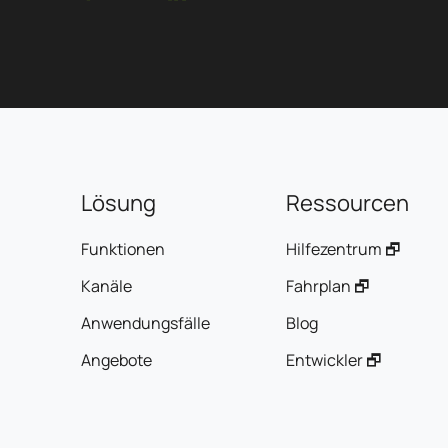
innovieren Sie mithilfe von künstlicher Intelligenz. Bei BM
Services wird jedes Projekt so durchdacht, dass es genau
den Herausforderungen unserer Kunden entspricht.
Kreativität, Leistung und technische Expertise stehen im
Mittelpunkt unseres Ansatzes, um konkrete und
nachhaltige Lösungen anzubieten.
Lösung
Ressourcen
Funktionen
Hilfezentrum 🗗
Kanäle
Fahrplan 🗗
Anwendungsfälle
Blog
Angebote
Entwickler 🗗