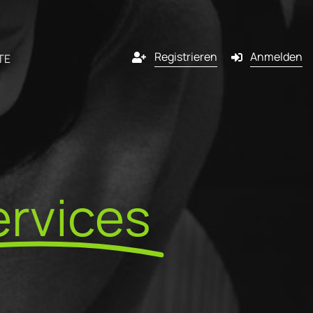
Registrieren
Anmelden
TE
Kanäle
lassenen
E-Mail
rvices
ner
SMS
ng
ner von
Pop-in
werden?
l
Push-Benachrichtigung
dem