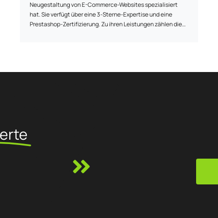
Neugestaltung von E-Commerce-Websites spezialisiert
hat. Sie verfügt über eine 3-Sterne-Expertise und eine
Prestashop-Zertifizierung. Zu ihren Leistungen zählen die
Erstellung von E-Commerce-Websites für Kunden wie Brico
Leclerc Langon, Equipement Direct sowie die
Neugestaltung der Website von Phénix Airsoft. Neben der
Erstellung von E-Commerce-Websites bietet Ambris auch
Dienstleistungen in den Bereichen
Schaufenstergestaltung, visuelle Identität und
Webmarketing an. Ihr Team hat seinen Sitz in Gradignan
(Bordeaux) und steht telefonisch und per E-Mail für die
Zusammenarbeit an Projekten zur Verfügung.
ierte