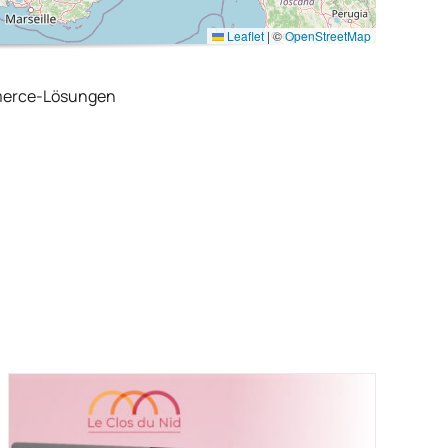
Leaflet
|
©
OpenStreetMap
merce-Lösungen