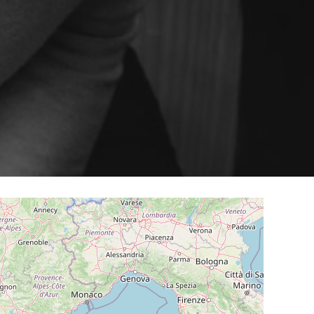
mular
gramm bei
Smart Content auf der Website
er
GSFÄLLE