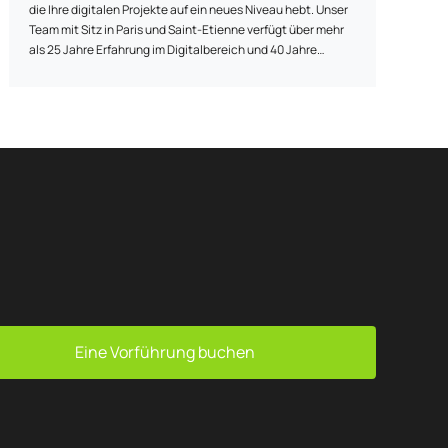
die Ihre digitalen Projekte auf ein neues Niveau hebt. Unser
Team mit Sitz in Paris und Saint-Etienne verfügt über mehr
als 25 Jahre Erfahrung im Digitalbereich und 40 Jahre
Erfahrung im Einzelhandel und unterstützt Sie in jeder
Phase: vor, während und nach der Einführung Ihrer Lösung.
Wir achten darauf, jede Phase vom Konzept bis zur Zeit nach
der Markteinführung zu meistern, indem wir die
notwendigen Mittel bereitstellen, um Ihnen zu helfen, Ihre
Ziele zu erreichen.
Eine Vorführung buchen