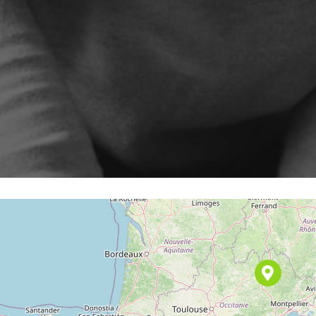
tor
Akquisition Anmeldefor
Partnerpro
ShopiMind-Integrationen und
ten Szenarien, Kampagnen
technische Anleitungen
it wenigen Klicks
 die
Wiederbelebung inaktiv
Kunden
 leicht die Gewinnstrategie mit
ttenen A/B-Test
Retargeting Push-
Benachrichtigung
SERE FUNKTIONEN
ALLE ANWENDUN