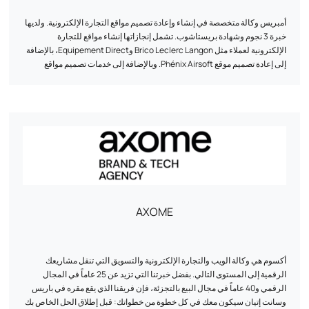
أمبريس وكالة متخصصة في إنشاء وإعادة تصميم مواقع التجارة الإلكترونية. ولديها
خبرة 3 نجوم وشهادة بريستاشوب. تشمل إنجازاتها إنشاء مواقع للتجارة
الإلكترونية لعملاء مثل Brico Leclerc Langon وEquipement Direct، بالإضافة
إلى إعادة تصميم موقع Phénix Airsoft. وبالإضافة إلى خدمات تصميم مواقع
التجارة الإلكترونية، تقدم أمبريس أيضاً خدمات تصميم مواقع العرض والهوية
البصرية وخدمات التسويق عبر الإنترنت. ويقع مقر فريقها في غرادينيان (بوردو)
وهو متاح عبر الهاتف والبريد الإلكتروني للتعاون في المشاريع.
AXOME
أكسوم هي وكالة الويب والتجارة الإلكترونية والتسويق التي تنقل مشاريعك
الرقمية إلى المستوى التالي. بفضل خبرتنا التي تزيد عن 25 عاماً في المجال
الرقمي و40 عاماً في مجال البيع بالتجزئة، فإن فريقنا الذي يقع مقره في باريس
وسانت إتيان سيكون معك في كل خطوة من خطواتك: قبل إطلاق الحل الخاص بك