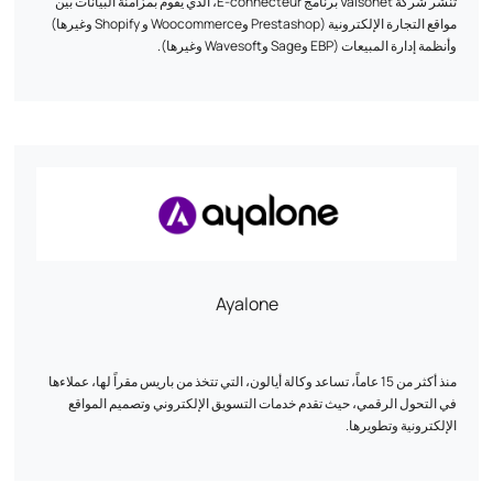
تنشر شركة Vaisonet برنامج E-connecteur، الذي يقوم بمزامنة البيانات بين
مواقع التجارة الإلكترونية (Prestashop وWoocommerce و Shopify وغيرها)
وأنظمة إدارة المبيعات (EBP وSage وWavesoft وغيرها).
Ayalone
منذ أكثر من 15 عاماً، تساعد وكالة أيالون، التي تتخذ من باريس مقراً لها، عملاءها
في التحول الرقمي، حيث تقدم خدمات التسويق الإلكتروني وتصميم المواقع
الإلكترونية وتطويرها.
خدماتنا :