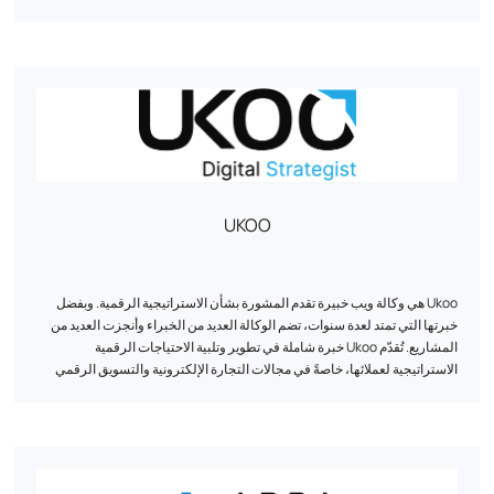
وأثناءه وبعده. نحن نحرص على التحكم في كل مرحلة، بدءاً من الفكرة إلى ما بعد
الإطلاق، ونضع الموارد اللازمة لمساعدتك على تحقيق أهدافك.
UKOO
Ukoo هي وكالة ويب خبيرة تقدم المشورة بشأن الاستراتيجية الرقمية. وبفضل
خبرتها التي تمتد لعدة سنوات، تضم الوكالة العديد من الخبراء وأنجزت العديد من
المشاريع. تُقدّم Ukoo خبرة شاملة في تطوير وتلبية الاحتياجات الرقمية
الاستراتيجية لعملائها، خاصةً في مجالات التجارة الإلكترونية والتسويق الرقمي
وإنشاء مواقع العرض. كما تُسلّط الوكالة الضوء على إنجازاتها وتُقدّم فريق خبرائها.
يمكن الاتصال بـ Ukoo، ومقرها في مولهاوس، عن طريق الهاتف أو عبر شبكات
التواصل الاجتماعي.