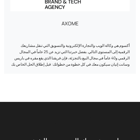
AXOME
أكسوم هي وكالة الويب والتجارة الإلكترونية والتسويق التي تنقل مشاريعك
الرقمية إلى المستوى التالي. بفضل خبرتنا التي تزيد عن 25 عاماً في المجال
الرقمي و40 عاماً في مجال البيع بالتجزئة، فإن فريقنا الذي يقع مقره في باريس
وسانت إتيان سيكون معك في كل خطوة من خطواتك: قبل إطلاق الحل الخاص بك
وأثناءه وبعده. نحن نحرص على التحكم في كل مرحلة، بدءاً من الفكرة إلى ما بعد
الإطلاق، ونضع الموارد اللازمة لمساعدتك على تحقيق أهدافك.