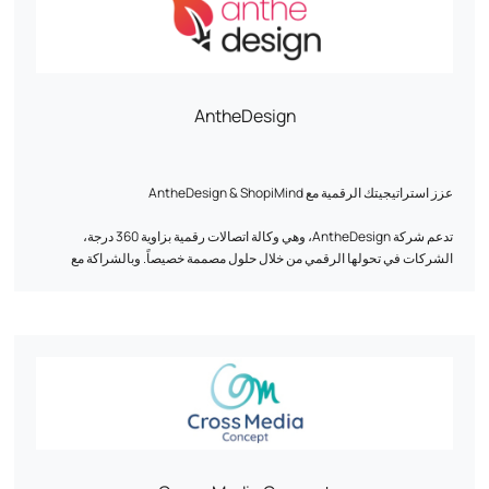
AntheDesign
عزز استراتيجيتك الرقمية مع AntheDesign & ShopiMind
تدعم شركة AntheDesign، وهي وكالة اتصالات رقمية بزاوية 360 درجة،
الشركات في تحولها الرقمي من خلال حلول مصممة خصيصاً. وبالشراكة مع
ShopiMind، نعمل على تحسين التسويق الرقمي الخاص بك لتعزيز اكتساب
العملاء وولائهم.
خبرتنا في خدمة أدائك:
- إنشاء وإعادة تصميم مواقع إلكترونية مُحسَّنة بيئيًا ومُحسَّنة لتحسين محركات
البحث لزيادة ظهورك إلى أقصى حد. - أتمتة التسويق واستراتيجية البريد
الإلكتروني بالتآزر مع ShopiMind لجذب الزوار المؤهلين وتحويل زوارك إلى
عملاء مخلصين. - المحتوى الرقمي الجذاب: كتابة مقالات المدونات وأوراق
المنتجات والمحتوى المحسّن لتعزيز الوعي بعلامتك التجارية. - تحسين محركات