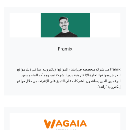
عام 2011، وخلقنا لهم تجارب عملاء حصرية وفريدة من نوعها باستخدام نهج قائم
على البيانات.
بعض المراجع التي نفتخر بها: Au vieux campeur، وBreizh Modelisme،
وOjetables، وAménager maison، وTous Chalets، وBest Mobilier،
وProjet 13، وCflou، وOclope...
Framix
Framix هي شركة متخصصة في إنشاء المواقع الإلكترونية، بما في ذلك مواقع
العرض ومواقع التجارة الإلكترونية. يدير الشركة تيم، وهو أحد المتحمسين
الرقميين الذين يساعدون الشركات على التميز على الإنترنت من خلال مواقع
إلكترونية "رائعة".