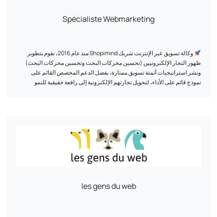
Spécialiste Webmarketing
وكالة تسويق عبر الإنترنت شريك Shopimind منذ عام 2016، نقوم بتطوير
ظهور التجار الإلكترونيين (تحسين محركات البحث وتحسين محركات البحث)
ونشر استراتيجيات أتمتة تسويق ممتازة، بفضل الدعم المخصص القائم على
نموذج قائم على الأداء، لتحويل تجارتهم الإلكترونية إلى رافعة حقيقية للنمو
المستدام.
بفضل منهجية مجربة وحصرية، قمنا بالفعل بدعم أكثر من 500 علامة تجارية منذ
عام 2011، وخلقنا لهم تجارب عملاء حصرية وفريدة من نوعها باستخدام نهج قائم
على البيانات.
بعض المراجع التي نفتخر بها: Au vieux campeur، وBreizh Modelisme،
وOjetables، وAménager maison، وTous Chalets، وBest Mobilier،
وProjet 13، وCflou، وOclope...
les gens du web