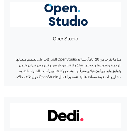
OpenStudio
منذ ما يقرب من 20 عاماً، تساعد OpenStudio الشركات على تصميم منصاتها
الرقمية وتطويرها وتحديثها. تتخذ وكالاتنا من باريس وكليرمون فيران وليون
وتولوز ولو بوي أون فيلاي مقراً لها، وتجمع وكالاتنا بين أحدث الخبرات لتقديم
مشاريع ذات قيمة مضافة عالية. تتمحور أعمال OpenStudio حول ثلاثة مجالات
أساسية: التجارة الإلكترونية وتطوير منصات الويب المخصصة والذكاء
الاصطناعي. هذه هي المجالات الثلاثة التي نستفيد فيها من خبراتنا التقنية وقدرتنا
على الابتكار. نقوم بتصميم مواقع الويب ومنصات التجارة الإلكترونية (B2B/B2C)
وتطبيقات الأعمال، استناداً إلى تقنيات مفتوحة المصدر. هدفنا: تقديم حلول عالية
الأداء مصممة خصيصاً لتلبية تحديات الأعمال الخاصة بكل عميل.