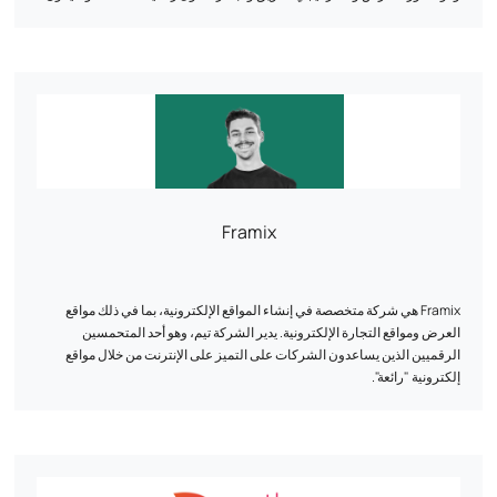
أحد الأصول الرئيسية لنموك.
يعتمد منهجه على تحليل مفصّل لاحتياجات الشركات وبياناتها. واستناداً إلى خبرته،
فهو يتمتع بفهم شامل لأساسيات التجارة الإلكترونية، ويعرف كيف يفك رموز
سلوك المستهلك لتحسين كل مرحلة من مراحل رحلة العميل، بدءاً من التفاعل
الأول وحتى التحويل.
دعنا نناقش طموحاتك! يمكننا معاً تطوير استراتيجية مصممة خصيصاً لتتماشى
تماماً مع أهدافك.
Framix
Framix هي شركة متخصصة في إنشاء المواقع الإلكترونية، بما في ذلك مواقع
العرض ومواقع التجارة الإلكترونية. يدير الشركة تيم، وهو أحد المتحمسين
الرقميين الذين يساعدون الشركات على التميز على الإنترنت من خلال مواقع
إلكترونية "رائعة".