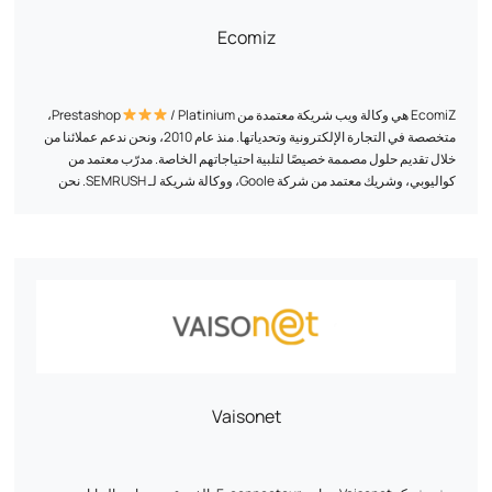
Ecomiz
EcomiZ هي وكالة ويب شريكة معتمدة من Prestashop
/ Platinium،
متخصصة في التجارة الإلكترونية وتحدياتها. منذ عام 2010، ونحن ندعم عملائنا من
خلال تقديم حلول مصممة خصيصًا لتلبية احتياجاتهم الخاصة. مدرّب معتمد من
كواليوبي، وشريك معتمد من شركة Goole، ووكالة شريكة لـ SEMRUSH. نحن
ندعم التجار الإلكترونيين في مشاريعهم بما يتجاوز الجانب التقني البسيط. نحب
أن ننغمس في المشروع حتى نتمكن من قياسه وتقديم أفكار تجارية وتسويقية
التزامنا؟ تقديم أفضل الخدمات بأفضل الأسعار، والجمع بين الخبرة التقنية والنهج
وتقنية.
الاستراتيجي. نحن نحرص على تبسيط وتحسين كل مشروع لجعل مغامرة التجارة
الإلكترونية متاحة وناجحة.
Vaisonet