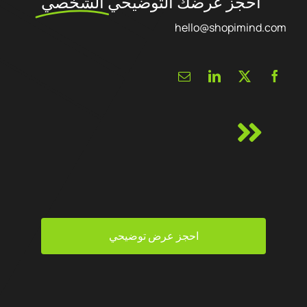
احجز عرضك التوضيحي
الشخصي
hello@shopimind.com
احجز عرض توضيحي