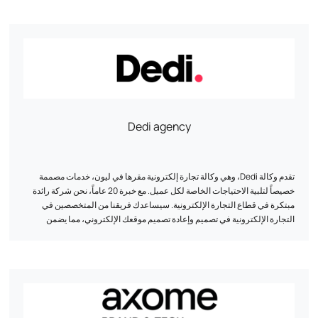
Dedi agency
تقدم وكالة Dedi، وهي وكالة تجارة إلكترونية مقرها في ليون، خدمات مصممة
خصيصاً لتلبية الاحتياجات الخاصة لكل عميل. مع خبرة 20 عاماً، نحن شركة رائدة
مبتكرة في قطاع التجارة الإلكترونية. سيساعدك فريقنا من المتخصصين في
التجارة الإلكترونية في تصميم وإعادة تصميم موقعك الإلكتروني، مما يضمن
التوافق عبر المنصات والسرعة المثلى والأمان المحسّن. وبفضل منهجيتنا التي
أثبتت جدواها ومراقبتنا المنتظمة، تساعدك وكالة Dedi على تحقيق أهدافك
وتحسين القيمة الدائمة لعملائك.