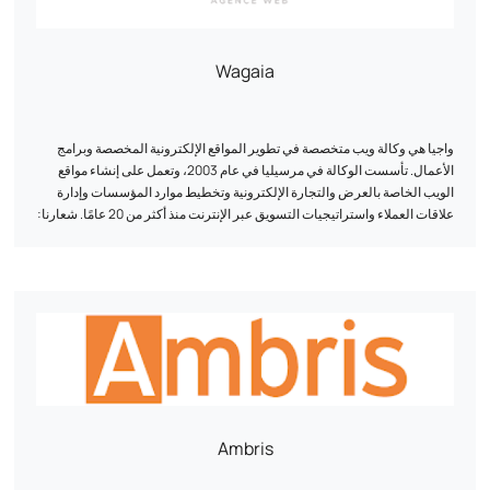
Wagaia
واجيا هي وكالة ويب متخصصة في تطوير المواقع الإلكترونية المخصصة وبرامج
الأعمال. تأسست الوكالة في مرسيليا في عام 2003، وتعمل على إنشاء مواقع
الويب الخاصة بالعرض والتجارة الإلكترونية وتخطيط موارد المؤسسات وإدارة
علاقات العملاء واستراتيجيات التسويق عبر الإنترنت منذ أكثر من 20 عامًا. شعارنا:
التخصيص. يقوم فريقنا من الخبراء في مجال التطوير والتسويق الرقمي بتصميم
حلول فريدة من نوعها مصممة خصيصاً لتلبية الاحتياجات الخاصة لكل عميل. نحن
نجمع بين الأداء الفني والاستراتيجية الرقمية: واجهة المستخدم/تجربة المستخدم،
وتحسين نفق التحويل، وتحسين محركات البحث، وتحليل البيانات لزيادة ظهورك
ونتائجك على الإنترنت.
Ambris