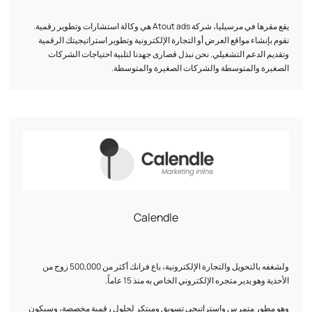
يقع مقرها في مرسيليا، شركة Atout ads هي وكالة استشارات وتطوير رقمية.
نقوم بإنشاء مواقع العرض أو التجارة الإلكترونية وتطوير استراتيجيتك الرقمية
وتقديم الدعم التشغيلي. نحن نبذل قصارى جهدنا لتلبية احتياجات الشركات
الصغيرة والمتوسطة والشركات الصغيرة والمتوسطة.
Calendle
ولشغفه بالتحويل والتجارة الإلكترونية، باع فرانك أكثر من 500,000 زوج من
الأحذية وهو يدير متجره الإلكتروني الخاص به منذ 15 عاماً.
وهو مطور متمرس واستراتيجي تسويق ومبتكر لحلول رقمية مخصصة، وسيكون