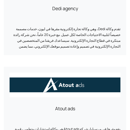
Dedi agency
تقدم وكالة Dedi، وهي وكالة تجارة إلكترونية مقرها في ليون، خدمات مصممة
خصيصاً لتلبية الاحتياجات الخاصة لكل عميل. مع خبرة 20 عاماً، نحن شركة رائدة
مبتكرة في قطاع التجارة الإلكترونية. سيساعدك فريقنا من المتخصصين في
التجارة الإلكترونية في تصميم وإعادة تصميم موقعك الإلكتروني، مما يضمن
التوافق عبر المنصات والسرعة المثلى والأمان المحسّن. وبفضل منهجيتنا التي
أثبتت جدواها ومراقبتنا المنتظمة، تساعدك وكالة Dedi على تحقيق أهدافك
وتحسين القيمة الدائمة لعملائك.
Atout ads
يقع مقرها في مرسيليا، شركة Atout ads هي وكالة استشارات وتطوير رقمية.