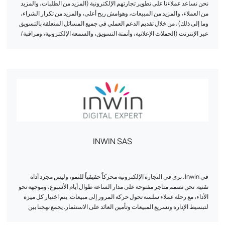
نحن نساعد عملاءنا على تطوير تجارتهم الإلكترونية (المزيد من الطلبات، والمزيد
من العملاء، والمزيد من المبيعات، وهوامش ربح أعلى، والمزيد من تكرار الشراء،
وما إلى ذلك)، من خلال تقديم الدعم العملي في جميع المسائل المتعلقة بالتسويق
عبر الإنترنت (الحملات الإعلانية، وأتمتة التسويق، والسمعة الإلكترونية، ومراقبة/
توجيه التجارة الإلكترونية، والإحالة الطبيعية، وتحويل الزوار، وتكرار الشراء،
والتتبع، وعلم البيانات، وما إلى ذلك).
INWIN SAS
في Inwin، نرى في التجارة الإلكترونية محركاً حقيقياً للنمو، وليس مجرد أداة
تقنية. نحن نصمم متاجر مفتوحة على مدار الساعة طوال أيام الأسبوع، وموجهة نحو
الأداء، مع رحلة عملاء سلسة تحول حركة المرور إلى مبيعات. يتم اختيار كل ميزة
لتبسيط الإدارة وتسريع المبيعات وتأمين العائد على الاستثمار. يجمع نهجنا بين
الاستراتيجية والتصميم والإدارة لجعل تجارتك الإلكترونية أداة مربحة ومستدامة.