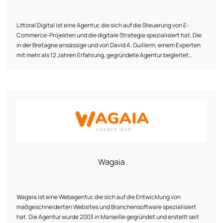
Händler spricht.
Littoral Digital ist eine Agentur, die sich auf die Steuerung von E-
Commerce-Projekten und die digitale Strategie spezialisiert hat. Die
in der Bretagne ansässige und von David A. Guillerm, einem Experten
mit mehr als 12 Jahren Erfahrung, gegründete Agentur begleitet
Unternehmen, Händler und Projektträger bei der Erstellung oder
Überarbeitung von Websites (Prestashop, Shopify, WordPress), der
SEO-Optimierung, dem digitalen Marketing, der Auswahl technischer
Lösungen und der Leistungsüberwachung. Ein menschlicher,
zugänglicher und nachhaltiger Ansatz im Dienste Ihrer Online-
Sichtbarkeit.
Wagaia
Wagaia ist eine Webagentur, die sich auf die Entwicklung von
maßgeschneiderten Websites und Branchensoftware spezialisiert
hat. Die Agentur wurde 2003 in Marseille gegründet und erstellt seit