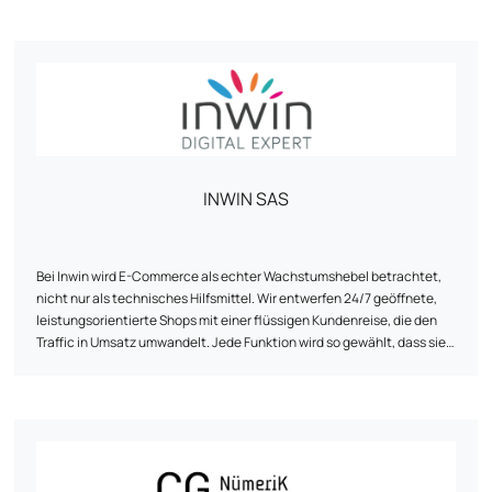
INWIN SAS
Bei Inwin wird E-Commerce als echter Wachstumshebel betrachtet,
nicht nur als technisches Hilfsmittel. Wir entwerfen 24/7 geöffnete,
leistungsorientierte Shops mit einer flüssigen Kundenreise, die den
Traffic in Umsatz umwandelt. Jede Funktion wird so gewählt, dass sie
das Management vereinfacht, den Verkauf beschleunigt und den ROI
sichert. Unser Ansatz kombiniert Strategie, Design und Steuerung, um
Ihren E-Commerce zu einem rentablen und nachhaltigen
Vermögenswert zu machen.