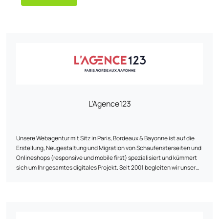
L’Agence123
Unsere Webagentur mit Sitz in Paris, Bordeaux & Bayonne ist auf die
Erstellung, Neugestaltung und Migration von Schaufensterseiten und
Onlineshops (responsive und mobile first) spezialisiert und kümmert
sich um Ihr gesamtes digitales Projekt. Seit 2001 begleiten wir unsere
Kunden bei der Umsetzung ihrer Online-Strategie durch unsere
Fachkompetenz: Webentwicklung, Webdesign UI/UX und Traffic-
Akquise (SEO, SEA & SMO). Als Webagentur entwickeln wir digitale
Projekte auf den verschiedenen CMS (Content Management System)
des Marktes, für die wir zertifiziert sind (Prestashop, Wordpress,