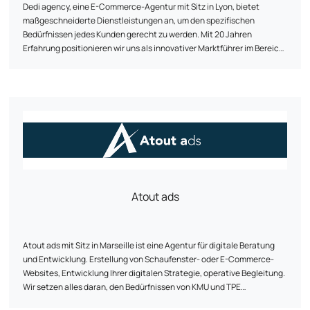
Dedi agency, eine E-Commerce-Agentur mit Sitz in Lyon, bietet
maßgeschneiderte Dienstleistungen an, um den spezifischen
Bedürfnissen jedes Kunden gerecht zu werden. Mit 20 Jahren
Erfahrung positionieren wir uns als innovativer Marktführer im Bereich
E-Commerce. Unser Team von E-Commerce-Spezialisten unterstützt
Sie bei der Konzeption und Neugestaltung Ihrer Website und
gewährleistet dabei Cross-Plattform-Kompatibilität, optimale
Geschwindigkeit und erhöhte Sicherheit. Dank unserer bewährten
Methodik und unserer regelmäßigen Überwachung hilft Ihnen Dedi
agency, Ihre Ziele zu erreichen und den Customer Lifetime Value Ihrer
Kunden zu optimieren.
Atout ads
Atout ads mit Sitz in Marseille ist eine Agentur für digitale Beratung
und Entwicklung. Erstellung von Schaufenster- oder E-Commerce-
Websites, Entwicklung Ihrer digitalen Strategie, operative Begleitung.
Wir setzen alles daran, den Bedürfnissen von KMU und TPE
bestmöglich gerecht zu werden.