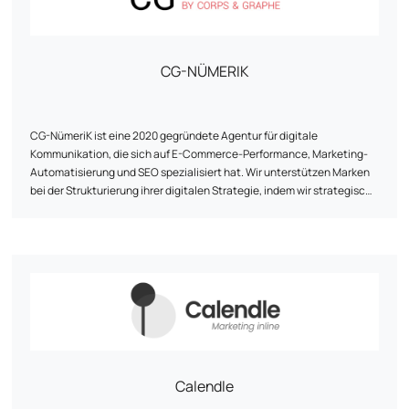
CG-NÜMERIK
CG-NümeriK ist eine 2020 gegründete Agentur für digitale
Kommunikation, die sich auf E-Commerce-Performance, Marketing-
Automatisierung und SEO spezialisiert hat. Wir unterstützen Marken
bei der Strukturierung ihrer digitalen Strategie, indem wir strategische
Beratung, technische Umsetzung und kontinuierliche Optimierung
miteinander verbinden. Von der Neugestaltung einer Website bis hin
zur Umsetzung von Marketingautomatisierungsszenarien - unser
Ansatz ist pragmatisch, ergebnisorientiert und auf die
Gegebenheiten jedes Kunden zugeschnitten. Die Agentur, die ihren
Sitz zwischen der Île-de-France und La Rochelle hat, arbeitet mit E-
Commerce-Anbietern aller Größenordnungen zusammen, wobei die
menschliche Beziehung, die Agilität und die Zuverlässigkeit der
vorgeschlagenen Lösungen besonders wichtig sind.
Calendle