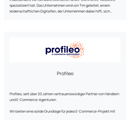
spezialisiert hat. Das Unternehmen wird von Tim geleitet, einem
leidenschaftlichen Digitalfan, der Unternehmen dabei hilft, sich
online mit "geilen" Webseiten von der Masse abzuheben.
Profileo
Profileo, seit über 20 Jahren vertrauenswürdiger Partner von Händlern
und E-Commerce-Agenturen.
Wir bieten eine solide Grundlage für jedes E-Commerce-Projekt mit
Lösungen, die so konzipiert sind, dass sie den realen
Herausforderungen vor Ort gerecht werden: Leistung, Sicherheit,
Zuverlässigkeit und Sichtbarkeit. Unser hochverfügbares Hosting, das