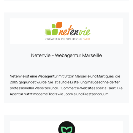
OpenStudio strukturiert seine Tätigkeit um drei Kernbereiche herum:
E-Commerce, Entwicklung von maßgeschneiderten Webplattformen
und künstliche Intelligenz. Drei Bereiche, in denen wir unser
technisches Know-how und unsere Innovationsfähigkeit mobilisieren.
Wir entwerfen Websites, E-Commerce-Plattformen (B2B/B2C) und
Geschäftsanwendungen, wobei wir uns auf Open-Source-
Technologien stützen. Unser Ziel ist es, leistungsfähige Lösungen
anzubieten, die auf die fachlichen Herausforderungen jedes Kunden
zugeschnitten sind.
Netenvie – Webagentur Marseille
Netenvie ist eine Webagentur mit Sitz in Marseille und Martigues, die
2005 gegründet wurde. Sie ist auf die Erstellung maßgeschneiderter
professioneller Websites und E-Commerce-Websites spezialisiert. Die
Agentur nutzt moderne Tools wie Joomla und Prestashop, um
Werkzeuge für Kommunikation, Information oder Online-Verkauf zu
entwickeln, mit denen ihre Kunden ihre Ziele erreichen können.
Netenvie bietet eine Reihe von Dienstleistungen an, die Beratung,
Design, Entwicklung, Hosting, Benutzerschulung und Webmarketing
umfassen. Die Agentur erstellt sichere, responsive Webseiten, die mit
Tablets und Smartphones kompatibel sind. Netenvie ist außerdem