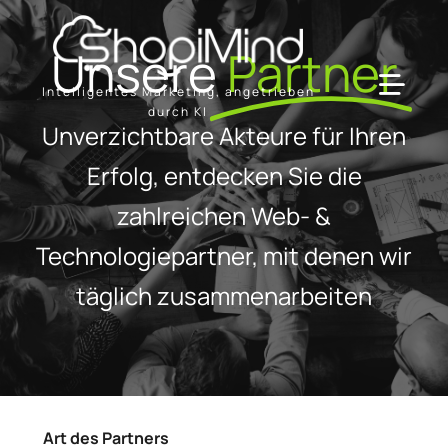
Skip
to
Unsere
Partner
content
Intelligentes Marketing, angetrieben
Toggl
durch KI
Unverzichtbare Akteure für Ihren
Navig
Lösung
Erfolg, entdecken Sie die
zahlreichen Web- &
Ressourcen & Partner
Technologiepartner, mit denen wir
täglich zusammenarbeiten
Angebote
Art des Partners