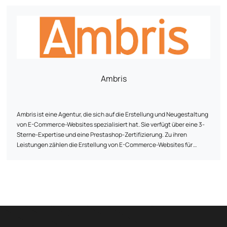
Marketing und Erstellung von Schaufensterseiten. Die Agentur hebt
auch ihre Errungenschaften hervor und stellt ihr Expertenteam vor.
Ukoo hat seinen Sitz in Mulhouse und ist telefonisch oder über die
sozialen Netzwerke erreichbar.
Ambris
Ambris ist eine Agentur, die sich auf die Erstellung und Neugestaltung
von E-Commerce-Websites spezialisiert hat. Sie verfügt über eine 3-
Sterne-Expertise und eine Prestashop-Zertifizierung. Zu ihren
Leistungen zählen die Erstellung von E-Commerce-Websites für
Kunden wie Brico Leclerc Langon, Equipement Direct sowie die
Neugestaltung der Website von Phénix Airsoft. Neben der Erstellung
von E-Commerce-Websites bietet Ambris auch Dienstleistungen in
den Bereichen Schaufenstergestaltung, visuelle Identität und
Webmarketing an. Ihr Team hat seinen Sitz in Gradignan (Bordeaux)
und steht telefonisch und per E-Mail für die Zusammenarbeit an
Projekten zur Verfügung.