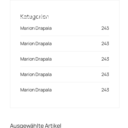
Skip
to
Kategorien
content
Intelligentes Marketing, angetrieben
Toggl
Marion Drapala
243
durch KI
Navig
Marion Drapala
243
Lösung
Marion Drapala
243
Ressourcen & Partner
Marion Drapala
243
Angebote
Marion Drapala
243
Ausgewählte Artikel