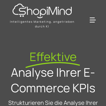
Skip
to
content
Intelligentes Marketing, angetrieben
Toggl
durch KI
Navig
Lösung
Effektive
Ressourcen & Partner
Analyse Ihrer E-
Angebote
Commerce KPIs
Strukturieren Sie die Analyse Ihrer