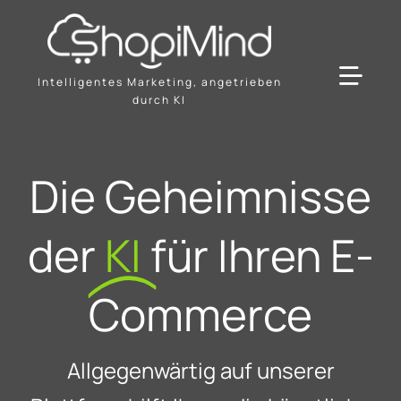
Skip
to
content
Intelligentes Marketing, angetrieben
Toggl
durch KI
Navig
Lösung
Die Geheimnisse
Ressourcen & Partner
der
KI
für Ihren E-
Angebote
Commerce
Allgegenwärtig auf unserer