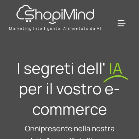
Skip
to
content
Toggl
Marketing Intelligente, Alimentato da AI
Navig
Solution
I segreti dell'
IA
Resources & Partners
per il vostro e-
Offerte
commerce
Onnipresente nella nostra