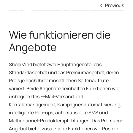
Skip
Previous
to
content
Intelligentes Marketing, angetrieben
Toggl
Wie funktionieren die
durch KI
Navig
Angebote
Lösung
ShopiMind bietet zwei Hauptangebote: das
Ressourcen & Partner
Standardangebot und das Premiumangebot, deren
Preis je nach Ihrer monatlichen Seitenaufrufe
variiert. Beide Angebote beinhalten Funktionen wie
Angebote
unbegrenztes E-Mail-Versand und
Kontaktmanagement, Kampagnenautomatisierung,
intelligente Pop-ups, automatisierte SMS und
Multichannel-Produktempfehlungen. Das Premium-
Angebot bietet zusätzliche Funktionen wie Push in