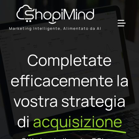
Skip
to
content
Toggl
Marketing Intelligente, Alimentato da AI
Navig
Solution
Completate
Resources & Partners
efficacemente la
Offerte
vostra strategia
di
acquisizione