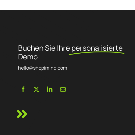
(Web Analytics). Die Agentur legt Wert auf persönliche
Betreuung, Fachwissen und Agilität, um Unternehmen beim
Erreichen ihrer Ziele zu helfen. Sie arbeitet mit Kunden aus
verschiedenen Branchen zusammen und hat Partnerschaften
mit Unternehmen wie Google, Semrush und Prestashop
aufgebaut.
Buchen Sie Ihre
personalisierte
Demo
hello@shopimind.com