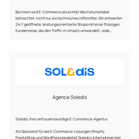
Bei Inwin wird E-Commerce als echter Wachstumshebel
betrachtet, nicht nur als technisches Hilfsmittel. Wir entwerfen
24/7 geöffnete, leistungsorientierte Shops mit einer flüssigen
Kundenreise, die den Traffic in Umsatz umwandelt. Jede
Funktion wird so gewählt, dass sie das Management
vereinfacht, den Verkauf beschleunigt und den ROI sichert.
Unser Ansatz kombiniert Strategie, Design und Steuerung, um
Ihren E-Commerce zu einem rentablen und nachhaltigen
Vermögenswert zu machen.
Agence Soledis
Soledis, Ihre vertrauenswürdige E-Commerce-Agentur
Als Spezialist für die E-Commerce-Lösungen Shopify,
PrestaShop und WordPress begleitet Soledis Unternehmen bei