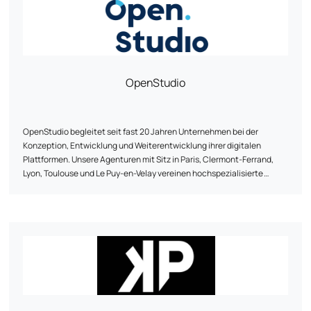
OpenStudio
OpenStudio begleitet seit fast 20 Jahren Unternehmen bei der
Konzeption, Entwicklung und Weiterentwicklung ihrer digitalen
Plattformen. Unsere Agenturen mit Sitz in Paris, Clermont-Ferrand,
Lyon, Toulouse und Le Puy-en-Velay vereinen hochspezialisierte
Fachkenntnisse im Dienste von Projekten mit hohem Mehrwert.
OpenStudio strukturiert seine Tätigkeit um drei Kernbereiche herum:
E-Commerce, Entwicklung von maßgeschneiderten Webplattformen
und künstliche Intelligenz. Drei Bereiche, in denen wir unser
technisches Know-how und unsere Innovationsfähigkeit mobilisieren.
Wir entwerfen Websites, E-Commerce-Plattformen (B2B/B2C) und
Geschäftsanwendungen, wobei wir uns auf Open-Source-
Technologien stützen. Unser Ziel ist es, leistungsfähige Lösungen
anzubieten, die auf die fachlichen Herausforderungen jedes Kunden