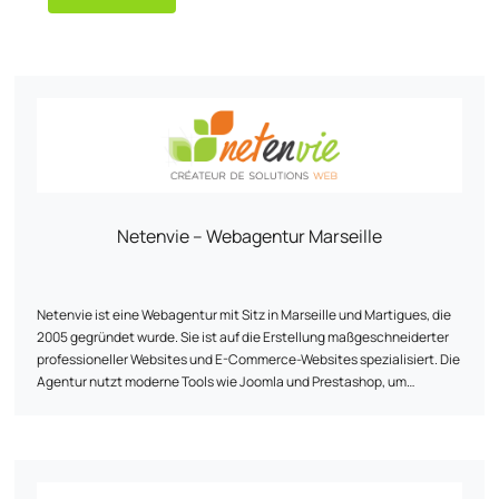
Netenvie – Webagentur Marseille
Netenvie ist eine Webagentur mit Sitz in Marseille und Martigues, die
2005 gegründet wurde. Sie ist auf die Erstellung maßgeschneiderter
professioneller Websites und E-Commerce-Websites spezialisiert. Die
Agentur nutzt moderne Tools wie Joomla und Prestashop, um
Werkzeuge für Kommunikation, Information oder Online-Verkauf zu
entwickeln, mit denen ihre Kunden ihre Ziele erreichen können.
Netenvie bietet eine Reihe von Dienstleistungen an, die Beratung,
Design, Entwicklung, Hosting, Benutzerschulung und Webmarketing
umfassen. Die Agentur erstellt sichere, responsive Webseiten, die mit