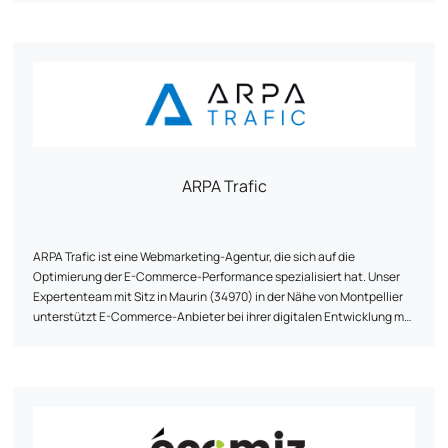
Personalisierung. Unser Team aus Experten für digitale Entwicklung
und digitales Marketing entwirft einzigartige Lösungen, die auf die
spezifischen Bedürfnisse jedes Kunden zugeschnitten sind. Wir
verbinden technische Leistung mit digitaler Strategie: UI/UX,
Optimierung des Konversionstunnels, natürliche
Suchmaschinenoptimierung (SEO) und Datenanalyse, um Ihre
Sichtbarkeit und Online-Ergebnisse zu maximieren.
ARPA Trafic
ARPA Trafic ist eine Webmarketing-Agentur, die sich auf die
Optimierung der E-Commerce-Performance spezialisiert hat. Unser
Expertenteam mit Sitz in Maurin (34970) in der Nähe von Montpellier
unterstützt E-Commerce-Anbieter bei ihrer digitalen Entwicklung mit
einem strategischen und maßgeschneiderten Ansatz.
Wir bieten eine umfassende Betreuung für E-Commerce-Websites,
die mit PrestaShop, Shopify und WooCommerce entwickelt wurden: -
SEO (natürliche Suchmaschinenoptimierung): Verbesserung der
Positionierung und der organischen Sichtbarkeit. - SEA (bezahlte
Werbung): Verwaltung von gezielten und rentablen