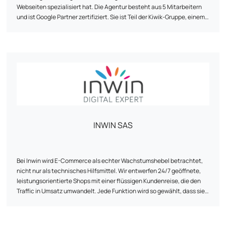
Webseiten spezialisiert hat. Die Agentur besteht aus 5 Mitarbeitern
und ist Google Partner zertifiziert. Sie ist Teil der Kiwik-Gruppe, einem
Experten für digitale Strategien. K-Pulse bietet eine umfassende
Palette an maßgeschneiderten Webmarketing-Dienstleistungen,
darunter Suchmaschinenoptimierung (SEO), Online-
Werbekampagnen (SEA), Betreuung von sozialen Netzwerken und
Verkehrsanalyse (Web Analytics). Die Agentur legt Wert auf
persönliche Betreuung, Fachwissen und Agilität, um Unternehmen
beim Erreichen ihrer Ziele zu helfen. Sie arbeitet mit Kunden aus
verschiedenen Branchen zusammen und hat Partnerschaften mit
Unternehmen wie Google, Semrush und Prestashop aufgebaut.
INWIN SAS
Bei Inwin wird E-Commerce als echter Wachstumshebel betrachtet,
nicht nur als technisches Hilfsmittel. Wir entwerfen 24/7 geöffnete,
leistungsorientierte Shops mit einer flüssigen Kundenreise, die den
Traffic in Umsatz umwandelt. Jede Funktion wird so gewählt, dass sie
das Management vereinfacht, den Verkauf beschleunigt und den ROI
sichert. Unser Ansatz kombiniert Strategie, Design und Steuerung, um
Ihren E-Commerce zu einem rentablen und nachhaltigen