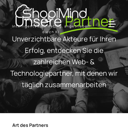
Skip
to
Unsere
Partner
content
Intelligentes Marketing, angetrieben
Toggl
durch KI
Unverzichtbare Akteure für Ihren
Navig
Lösung
Erfolg, entdecken Sie die
zahlreichen Web- &
Ressourcen & Partner
Technologiepartner, mit denen wir
täglich zusammenarbeiten
Angebote
Art des Partners