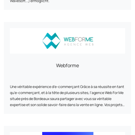
Wavesoft...) ermöglicht.
anzusprechen. - Ihre Konversionsrate zu steigern und Ihre Zielgruppe
zu binden.
Sind Sie bereit, Ihr digitales Marketing zu dynamisieren?
Kontaktieren Sie uns jetzt oder entdecken Sie unsere Lösungen auf
unserer Website!
Webforme
Une véritable expérience d'e-commerçant Grâce à sa réussite en tant
qu'e-commerçant, et à la tête de plusieurs sites, l'agence Web For Me
située près de Bordeaux saura partager avec vous sa véritable
expertise et son solide savoir-faire dans la vente en ligne. Vos projets
auxquels nous croyons Nous vous accompagnons au mieux dans vos
projets, afin d'atteindre vos objectifs fixés. L'agence Web For Me
située près de Bordeaux vous proposera ses services sur-mesure en
fonction de vos besoins, de la création de votre site internet au
développement de vos campagnes en passant par l'intégration des