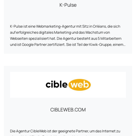
zugeschnitten sind.
K-Pulse
K-Pulse ist eine Webmarketing-Agentur mit Sitz in Orléans, die sich
auf erfolgreiches digitales Marketing und das Wachstum von
Webseiten spezialisiert hat. Die Agentur besteht aus 5 Mitarbeitern
und ist Google Partner zertifiziert. Sie ist Teil der Kiwik-Gruppe, einem
Experten für digitale Strategien. K-Pulse bietet eine umfassende
Palette an maßgeschneiderten Webmarketing-Dienstleistungen,
darunter Suchmaschinenoptimierung (SEO), Online-
Werbekampagnen (SEA), Betreuung von sozialen Netzwerken und
Verkehrsanalyse (Web Analytics). Die Agentur legt Wert auf
persönliche Betreuung, Fachwissen und Agilität, um Unternehmen
beim Erreichen ihrer Ziele zu helfen. Sie arbeitet mit Kunden aus
verschiedenen Branchen zusammen und hat Partnerschaften mit
Unternehmen wie Google, Semrush und Prestashop aufgebaut.
CIBLEWEB.COM
Die Agentur CibleWeb ist der geeignete Partner, um das Internet zu