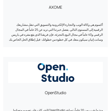
AXOME
أكسوم هي وكالة الويب والتجارة الإلكترونية والتسويق التي تنقل مشاريعك
الرقمية إلى المستوى التالي. بفضل خبرتنا التي تزيد عن 25 عاماً في المجال
الرقمي و40 عاماً في مجال البيع بالتجزئة، فإن فريقنا الذي يقع مقره في باريس
وسانت إتيان سيكون معك في كل خطوة من خطواتك: قبل إطلاق الحل الخاص بك
وأثناءه وبعده. نحن نحرص على التحكم في كل مرحلة، بدءاً من الفكرة إلى ما بعد
الإطلاق، ونضع الموارد اللازمة لمساعدتك على تحقيق أهدافك.
OpenStudio
منذ ما يقرب من 20 عاماً، تساعد OpenStudio الشركات على تصميم منصاتها