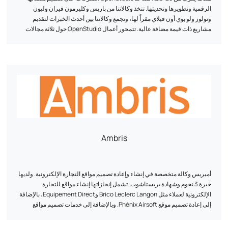
الرقمية وتطويرها وتحديثها. تتخذ وكالاتنا من باريس وكليرمون فيران وليون
وتولوز ولو بوي أون فيلاي مقراً لها، وتجمع وكالاتنا بين أحدث الخبرات لتقديم
مشاريع ذات قيمة مضافة عالية. تتمحور أعمال OpenStudio حول ثلاثة مجالات
أساسية: التجارة الإلكترونية وتطوير منصات الويب المخصصة والذكاء
الاصطناعي. هذه هي المجالات الثلاثة التي نستفيد فيها من خبراتنا التقنية وقدرتنا
على الابتكار. نقوم بتصميم مواقع الويب ومنصات التجارة الإلكترونية (B2B/B2C)
وتطبيقات الأعمال، استناداً إلى تقنيات مفتوحة المصدر. هدفنا: تقديم حلول عالية
الأداء مصممة خصيصاً لتلبية تحديات الأعمال الخاصة بكل عميل.
Ambris
أمبريس وكالة متخصصة في إنشاء وإعادة تصميم مواقع التجارة الإلكترونية. ولديها
خبرة 3 نجوم وشهادة بريستاشوب. تشمل إنجازاتها إنشاء مواقع للتجارة
الإلكترونية لعملاء مثل Brico Leclerc Langon وEquipement Direct، بالإضافة
إلى إعادة تصميم موقع Phénix Airsoft. وبالإضافة إلى خدمات تصميم مواقع
التجارة الإلكترونية، تقدم أمبريس أيضاً خدمات تصميم مواقع العرض والهوية
البصرية وخدمات التسويق عبر الإنترنت. ويقع مقر فريقها في غرادينيان (بوردو)