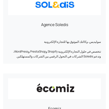
بعض المراجع التي نفتخر بها: Au vieux campeur، وBreizh Modelisme،
وOjetables، وAménager maison، وTous Chalets، وBest Mobilier،
وProjet 13، وCflou، وOclope...
Agence Soledis
سوليديس، وكالتك الموثوق بها للتجارة الإلكترونية
تتخصص في حلول التجارة الإلكترونية Shopify وPrestaShop وWordPress،
وتدعم Soledis الشركات في التحول الرقمي بين الشركات والمستهلكين.
وبفضل خبرتها المعترف بها في تحليل الأعمال والتصميم والتطوير والبنية التحتية
للويب والتسويق عبر الإنترنت وتكامل ERP/PIM/CRM، تصمم الوكالة حلولاً
مصممة خصيصاً لتلبية تحديات النمو التي تواجه عملاءها.
ركائزنا الأساسية: الخبرة والأداء والأفراد.
تحول سوليديس الطموحات الرقمية إلى نجاحات ملموسة ومستدامة.
اكتشف المزيد: www.soledis.com
Ecomiz