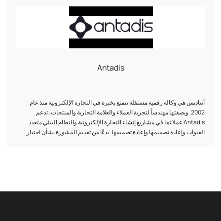
وتحسين نفق التحويل، وتحسين محركات البحث، وتحليل البيانات لزيادة ظهورك
ونتائجك على الإنترنت.
Antadis
أنتاديس هي وكالة رقمية مستقلة تتمتع بخبرة في التجارة الإلكترونية منذ عام
2002. وبصفتها مهندساً لتجربة العملاء والعلامة التجارية والمنتجات، تدعم
Antadis عملاءها في مشاريع إنشاء التجارة الإلكترونية والنظام البيئي متعدد
القنوات وإعادة تصميمها وإعادة تصميمها. بدءًا من تقديم المشورة بشأن اختيار
حلول الطرف الثالث، والتدقيق والتحسين، وصولاً إلى التطوير والتكامل، فإن
Antadis معك في كل خطوة على الطريق.