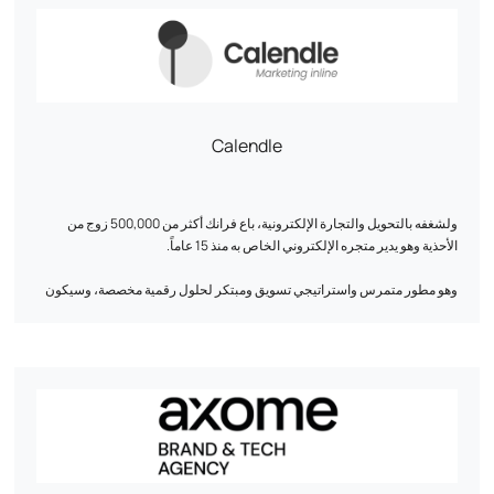
Calendle
ولشغفه بالتحويل والتجارة الإلكترونية، باع فرانك أكثر من 500,000 زوج من
الأحذية وهو يدير متجره الإلكتروني الخاص به منذ 15 عاماً.
وهو مطور متمرس واستراتيجي تسويق ومبتكر لحلول رقمية مخصصة، وسيكون
أحد الأصول الرئيسية لنموك.
يعتمد منهجه على تحليل مفصّل لاحتياجات الشركات وبياناتها. واستناداً إلى خبرته،
فهو يتمتع بفهم شامل لأساسيات التجارة الإلكترونية، ويعرف كيف يفك رموز
سلوك المستهلك لتحسين كل مرحلة من مراحل رحلة العميل، بدءاً من التفاعل
الأول وحتى التحويل.
دعنا نناقش طموحاتك! يمكننا معاً تطوير استراتيجية مصممة خصيصاً لتتماشى
تماماً مع أهدافك.