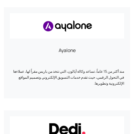
وهو متاح عبر الهاتف والبريد الإلكتروني للتعاون في المشاريع.
Ayalone
منذ أكثر من 15 عاماً، تساعد وكالة أيالون، التي تتخذ من باريس مقراً لها، عملاءها
في التحول الرقمي، حيث تقدم خدمات التسويق الإلكتروني وتصميم المواقع
الإلكترونية وتطويرها.
خدماتنا :
- تسويق الويب: نقوم بتطوير استراتيجيات مصممة خصيصاً لزيادة ظهورك على
الإنترنت وتحقيق أهداف عملك.
- تصميم الويب: نقوم بإنشاء تصميمات مريحة وجمالية تعكس الهوية الفريدة
لعلامتك التجارية.