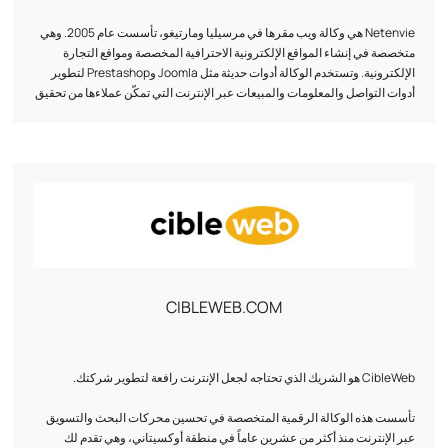
يشارك يوهان ب. من بلانيت غاتو:
Netenvie هي وكالة ويب مقرها في مرسيليا ومارتيغو، تأسست عام 2005. وهي
"إن الاستعانة بمصادر خارجية لخدمة عملائنا، التي كانت موضع مخاطرة كبيرة
متخصصة في إنشاء المواقع الإلكترونية الاحترافية المخصصة ومواقع التجارة
والتي كان من المفترض أن تكون مشكلة حقيقية في فرنسا، تكللت بالنجاح مع
الإلكترونية. وتستخدم الوكالة أدوات حديثة مثل Joomla وPrestashop لتطوير
شركة Ayalone".
أدوات التواصل والمعلومات والمبيعات عبر الإنترنت التي تمكّن عملاءها من تحقيق
أهدافهم. تقدم Netenvie مجموعة من الخدمات بما في ذلك الاستشارات
لمعرفة كيف يمكننا مساعدة شركتك على النمو رقمياً، اتصل بنا اليوم.
والتصميم والتطوير والاستضافة وتدريب المستخدمين والتسويق الإلكتروني.
تنشئ الوكالة مواقع إلكترونية سريعة الاستجابة وآمنة ومتوافقة مع الأجهزة اللوحية
والهواتف الذكية. كما أن Netenvie خبيرة أيضاً في مجال المراجع الطبيعية
والسمعة الإلكترونية وكتابة الإعلانات والربط. تعمل الوكالة بشكل وثيق مع عملائها
لفهم احتياجاتهم وتقديم حلول مخصصة. ولديها فريق من المحترفين ذوي الخبرة
الذين يستمعون ويتواجدون للإجابة على جميع أسئلة عملائهم ومخاوفهم. وقد
عملت Netenvie مع العديد من العملاء الراضين الذين شهدوا بجودة خدماتها
وخبراتها.
CIBLEWEB.COM
CibleWeb هو الشريك الذي تحتاجه لجعل الإنترنت رافعة لتطوير شركتك.
تأسست هذه الوكالة الرقمية المتخصصة في تحسين محركات البحث والتسويق
عبر الإنترنت منذ أكثر من عشرين عاماً في منطقة أوكسيتاني، وهي تقدم لك