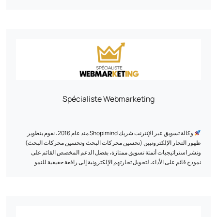
خدمات عالية الجودة مصممة خصيصاً لتلبية متطلباتك الخاصة.
فريقنا خبراء في إنشاء المواقع الإلكترونية ومواقع التجارة الإلكترونية ذات القيمة
المضافة العالية. فهم ينشئون محتوى عالي التأثير ومحسّن لتحسين محركات
البحث لزيادة ظهورك على محركات البحث.
تتمتع CibleWeb بخبرة معترف بها في تنفيذ الاستراتيجيات الرقمية، ويمكنها
مساعدتك في تحديد وتنفيذ استراتيجيتك الرقمية الشاملة.
لقد وضع 3,000 عميل ثقتهم فيهم بالفعل - فلماذا لا تضع أنت ثقتك فيهم؟
Spécialiste Webmarketing
وكالة تسويق عبر الإنترنت شريك Shopimind منذ عام 2016، نقوم بتطوير
ظهور التجار الإلكترونيين (تحسين محركات البحث وتحسين محركات البحث)
ونشر استراتيجيات أتمتة تسويق ممتازة، بفضل الدعم المخصص القائم على
نموذج قائم على الأداء، لتحويل تجارتهم الإلكترونية إلى رافعة حقيقية للنمو
المستدام.
بفضل منهجية مجربة وحصرية، قمنا بالفعل بدعم أكثر من 500 علامة تجارية منذ
عام 2011، وخلقنا لهم تجارب عملاء حصرية وفريدة من نوعها باستخدام نهج قائم
على البيانات.