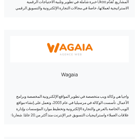
المشاريع. تُقدّم Ukoo خبرة شاملة في تطوير وتلبية الاحتياجات الرقمية
الاستراتيجية لعملائها، خاصةً في مجالات التجارة الإلكترونية والتسويق الرقمي
وإنشاء مواقع العرض. كما تُسلّط الوكالة الضوء على إنجازاتها وتُقدّم فريق خبرائها.
يمكن الاتصال بـ Ukoo، ومقرها في مولهاوس، عن طريق الهاتف أو عبر شبكات
التواصل الاجتماعي.
Wagaia
واجيا هي وكالة ويب متخصصة في تطوير المواقع الإلكترونية المخصصة وبرامج
الأعمال. تأسست الوكالة في مرسيليا في عام 2003، وتعمل على إنشاء مواقع
الويب الخاصة بالعرض والتجارة الإلكترونية وتخطيط موارد المؤسسات وإدارة
علاقات العملاء واستراتيجيات التسويق عبر الإنترنت منذ أكثر من 20 عامًا. شعارنا:
التخصيص. يقوم فريقنا من الخبراء في مجال التطوير والتسويق الرقمي بتصميم
حلول فريدة من نوعها مصممة خصيصاً لتلبية الاحتياجات الخاصة لكل عميل. نحن
نجمع بين الأداء الفني والاستراتيجية الرقمية: واجهة المستخدم/تجربة المستخدم،