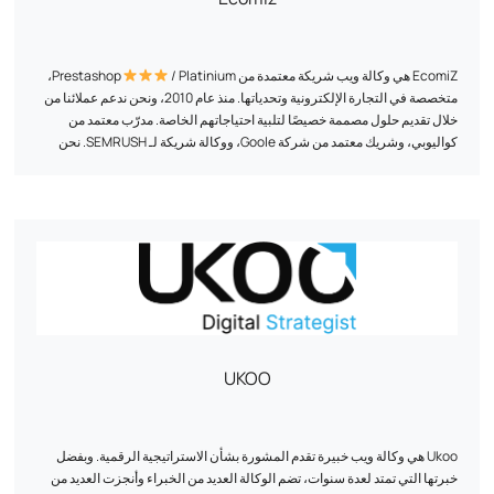
EcomiZ هي وكالة ويب شريكة معتمدة من Prestashop
/ Platinium،
متخصصة في التجارة الإلكترونية وتحدياتها. منذ عام 2010، ونحن ندعم عملائنا من
خلال تقديم حلول مصممة خصيصًا لتلبية احتياجاتهم الخاصة. مدرّب معتمد من
كواليوبي، وشريك معتمد من شركة Goole، ووكالة شريكة لـ SEMRUSH. نحن
ندعم التجار الإلكترونيين في مشاريعهم بما يتجاوز الجانب التقني البسيط. نحب
أن ننغمس في المشروع حتى نتمكن من قياسه وتقديم أفكار تجارية وتسويقية
التزامنا؟ تقديم أفضل الخدمات بأفضل الأسعار، والجمع بين الخبرة التقنية والنهج
وتقنية.
الاستراتيجي. نحن نحرص على تبسيط وتحسين كل مشروع لجعل مغامرة التجارة
الإلكترونية متاحة وناجحة.
UKOO
Ukoo هي وكالة ويب خبيرة تقدم المشورة بشأن الاستراتيجية الرقمية. وبفضل
خبرتها التي تمتد لعدة سنوات، تضم الوكالة العديد من الخبراء وأنجزت العديد من