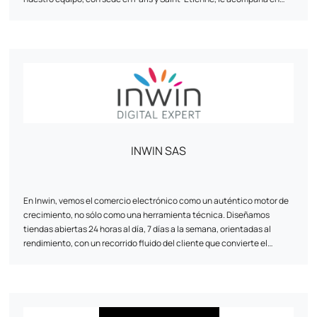
todo momento: antes, durante y después del lanzamiento de su
solución. Nos aseguramos de controlar cada fase, desde el concepto
hasta el post-lanzamiento, poniendo en marcha los recursos
necesarios para ayudarle a alcanzar sus objetivos.
INWIN SAS
En Inwin, vemos el comercio electrónico como un auténtico motor de
crecimiento, no sólo como una herramienta técnica. Diseñamos
tiendas abiertas 24 horas al día, 7 días a la semana, orientadas al
rendimiento, con un recorrido fluido del cliente que convierte el
tráfico en ventas. Cada característica se elige para simplificar la
gestión, acelerar las ventas y asegurar el retorno de la inversión.
Nuestro enfoque combina estrategia, diseño y gestión para hacer de
su comercio electrónico un activo rentable y sostenible.