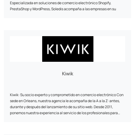
Especializada en soluciones de comercio electrónico Shopify,
PrestaShop y WordPress, Soledis acompaña a las empresas en su
transformación digital B2B y B2C. Con una experiencia reconocida en
análisis de negocio, diseño, desarrollo, infraestructura web,
webmarketing e integración ERP/PIM/CRM, la agencia diseña
soluciones a medida adaptadas a los retos de crecimiento de sus
Nuestros pilares: experiencia, rendimiento y personas.
clientes.
Soledis transforma las ambiciones digitales en éxitos tangibles y
sostenibles.
Más información: www.soledis.com
Kiwik
Kiwik: Su socio experto y comprometido en comercio electrónico Con
sede en Orleans, nuestra agencia le acompaña de la A a la Z: antes,
durante y después del lanzamiento de su sitio web. Desde 2011,
ponemos nuestra experiencia al servicio de los profesionales para
hacer realidad sus proyectos online y hacerlos brillar. Tenemos un
fuerte ADN técnico: socio experto en PrestaShop
En Kiwik, cada proyecto es una co-creación. Favorecemos un enfoque
, Shopify,
WooCommerce y Symfony.
a medida para innovar, colaborar y compartir nuestras habilidades.