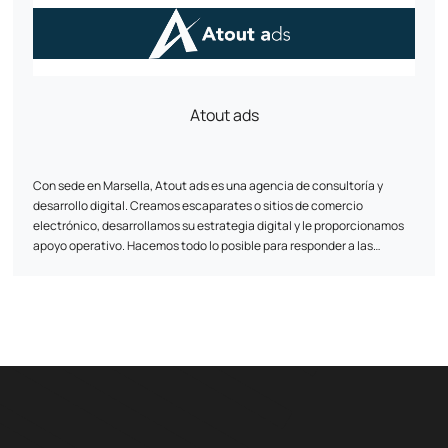
técnicas.
que la aventura del comercio electrónico sea accesible y tenga éxito.
Atout ads
Con sede en Marsella, Atout ads es una agencia de consultoría y
desarrollo digital. Creamos escaparates o sitios de comercio
electrónico, desarrollamos su estrategia digital y le proporcionamos
apoyo operativo. Hacemos todo lo posible para responder a las
necesidades de las PYME y las VSE.