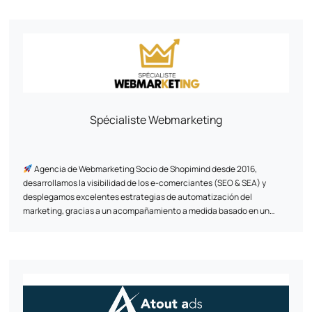
Spécialiste Webmarketing
Agencia de Webmarketing Socio de Shopimind desde 2016,
desarrollamos la visibilidad de los e-comerciantes (SEO & SEA) y
desplegamos excelentes estrategias de automatización del
marketing, gracias a un acompañamiento a medida basado en un
modelo por resultados, para transformar su comercio electrónico en
una auténtica palanca de crecimiento sostenible.
Gracias a una metodología probada y exclusiva, ya hemos apoyado a
+500 marcas desde 2011, creando para ellas experiencias de cliente
exclusivas y únicas mediante un enfoque basado en datos.
Algunas referencias de las que estamos orgullosos: Au vieux campeur,
Breizh Modelisme, Ojetables, Aménager ma maison, Tous Chalets,