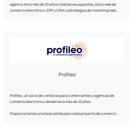
agencia lleva más de 20 años creando escaparates, sitios web de
comercio electrónico, ERP y CRM y estrategias de marketing web.
Nuestra consigna: la personalización. Nuestro equipo de expertos en
desarrollo y marketing digital diseña soluciones únicas adaptadas a
las necesidades específicas de cada cliente. Combinamos el
rendimiento técnico con la estrategia digital: UI/UX, optimización del
túnel de conversión, SEO y análisis de datos para maximizar su
visibilidad y resultados en línea.
Profileo
Profileo, un socio de confianza para comerciantes y agencias de
comercio electrónico desde hace más de 20 años.
Proporcionamos una base sólida para cada proyecto de comercio
electrónico con soluciones diseñadas para responder a los
verdaderos retos del sector: rendimiento, seguridad, fiabilidad y
visibilidad. Nuestro alojamiento de alta disponibilidad, ofrecido a