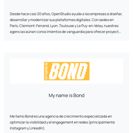
Desde hace casi 20 años, OpenStudio ayuda a las empresas a diseñar,
desarrollar y modernizar sus plataformas digitales. Con sedes en
París, Clermont-Ferrand, Lyon, Toulouse y Le Puy-en-Velay, nuestras
agencias aúnan conocimientos de vanguardia para ofrecer proyectos
de alto valor añadido. La actividad de OpenStudio se articula en torno
a tres ejes: el comercio electrónico, el desarrollo de plataformas web
a medida y la inteligencia artificial. Son tres áreas en las que
aprovechamos nuestra experiencia técnica y nuestra capacidad de
innovación. Diseñamos sitios web, plataformas de comercio
electrónico (B2B/B2C) y aplicaciones empresariales, basadas en
tecnologías de código abierto. Nuestro objetivo: ofrecer soluciones
de alto rendimiento adaptadas a los retos empresariales de cada
cliente.
My name is Bond
Me llamo Bond es una agencia de crecimiento especializada en
optimizar la visibilidad y el engagement en redes (principalmente
Instagram y LinkedIn).