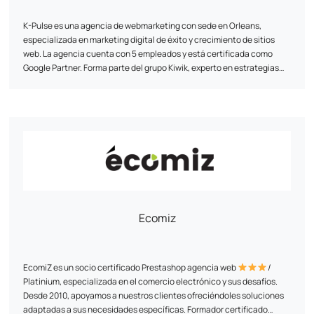
K-Pulse es una agencia de webmarketing con sede en Orleans,
especializada en marketing digital de éxito y crecimiento de sitios
web. La agencia cuenta con 5 empleados y está certificada como
Google Partner. Forma parte del grupo Kiwik, experto en estrategias
digitales. K-Pulse ofrece una gama completa de servicios de
marketing web a medida, que incluyen optimización para motores de
búsqueda (SEO), campañas de publicidad en línea (SEA), redes
sociales y análisis de tráfico (Web Analytics). La agencia utiliza su
apoyo personalizado, experiencia y agilidad para ayudar a las
empresas a alcanzar sus objetivos. Trabaja con clientes de una amplia
gama de sectores y ha desarrollado asociaciones con empresas como
Google, Semrush y Prestashop.
Ecomiz
EcomiZ es un socio certificado Prestashop agencia web
/
Platinium, especializada en el comercio electrónico y sus desafíos.
Desde 2010, apoyamos a nuestros clientes ofreciéndoles soluciones
adaptadas a sus necesidades específicas. Formador certificado