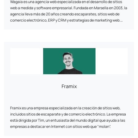
3.000 clientes ya han confiado en ellos, ¿por qué no iba a hacerlo
Wagaia es una agencia web especializada en el desarrollo de sitios
usted?
web a medida y software empresarial. Fundada en Marsella en 2003, la
agencia lleva más de 20 años creando escaparates, sitios web de
comercio electrónico, ERP y CRM y estrategias de marketing web.
Nuestra consigna: la personalización. Nuestro equipo de expertos en
desarrollo y marketing digital diseña soluciones únicas adaptadas a
las necesidades específicas de cada cliente. Combinamos el
rendimiento técnico con la estrategia digital: UI/UX, optimización del
túnel de conversión, SEO y análisis de datos para maximizar su
visibilidad y resultados en línea.
Framix
Framix es una empresa especializada en la creación de sitios web,
incluidos sitios de escaparate y de comercio electrónico. La empresa
está dirigida por Tim, un entusiasta del mundo digital que ayuda a las
empresas a destacar en Internet con sitios web que "molan".