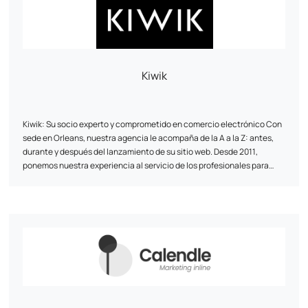
Kiwik
Kiwik: Su socio experto y comprometido en comercio electrónico Con
sede en Orleans, nuestra agencia le acompaña de la A a la Z: antes,
durante y después del lanzamiento de su sitio web. Desde 2011,
ponemos nuestra experiencia al servicio de los profesionales para
hacer realidad sus proyectos online y hacerlos brillar. Tenemos un
fuerte ADN técnico: socio experto en PrestaShop
En Kiwik, cada proyecto es una co-creación. Favorecemos un enfoque
, Shopify,
WooCommerce y Symfony.
a medida para innovar, colaborar y compartir nuestras habilidades.
¿Nuestro objetivo? Ofrecerle soluciones web que respondan a sus
necesidades y objetivos.