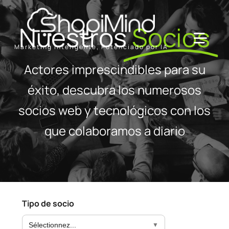
Skip
to
Nuestros
Socios
content
Toggl
Marketing Inteligente, Potenciado por IA
Navig
Actores imprescindibles para su
Solución
éxito, descubra los numerosos
socios web y tecnológicos con los
Recursos & Socios
que colaboramos a diario
Ofertas
Tipo de socio
Sélectionnez...