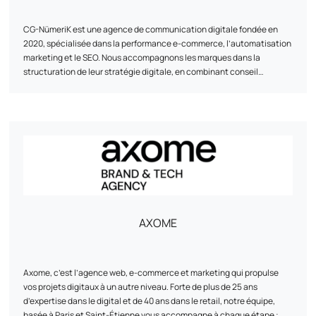
CG-NümeriK est une agence de communication digitale fondée en
2020, spécialisée dans la performance e-commerce, l’automatisation
marketing et le SEO. Nous accompagnons les marques dans la
structuration de leur stratégie digitale, en combinant conseil
stratégique, mise en œuvre technique et optimisation continue. De la
refonte d’un site à la mise en place de scénarios de marketing
automation, notre approche est pragmatique, centrée sur les
résultats, et adaptée aux réalités de chaque client. Basée entre l’Île-
de-France et La Rochelle, l’agence travaille avec des e-commerçants
de toute taille, avec une attention particulière portée à la relation
humaine, à l’agilité et à la fiabilité des solutions proposées.
AXOME
Axome, c’est l’agence web, e-commerce et marketing qui propulse
vos projets digitaux à un autre niveau. Forte de plus de 25 ans
d’expertise dans le digital et de 40 ans dans le retail, notre équipe,
basée à Paris et Saint-Étienne vous accompagne à chaque étape :