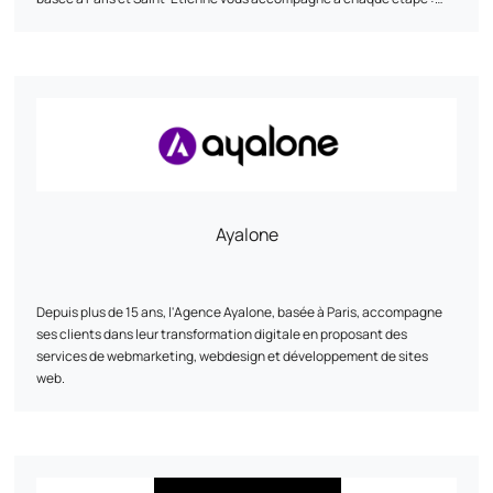
avant, pendant et après le lancement de votre solution. Nous veillons
à maîtriser chaque phase, du concept à l’après-lancement, en
mettant en place les moyens nécessaires pour vous aider à atteindre
vos objectifs.
Ayalone
Depuis plus de 15 ans, l'Agence Ayalone, basée à Paris, accompagne
ses clients dans leur transformation digitale en proposant des
services de webmarketing, webdesign et développement de sites
web.
Nos services :
•⁠ ⁠Webmarketing : Nous élaborons des stratégies sur mesure pour
accroître votre visibilité en ligne et atteindre vos objectifs