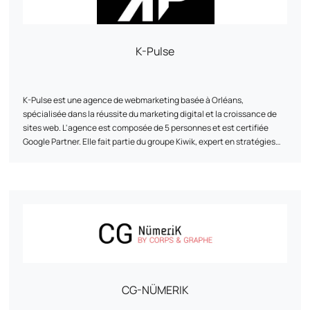
K-Pulse
K-Pulse est une agence de webmarketing basée à Orléans,
spécialisée dans la réussite du marketing digital et la croissance de
sites web. L'agence est composée de 5 personnes et est certifiée
Google Partner. Elle fait partie du groupe Kiwik, expert en stratégies
digitales. K-Pulse propose une gamme complète de services
marketing web sur-mesure, notamment le référencement naturel
(SEO), les campagnes publicitaires en ligne (SEA), l'animation des
réseaux sociaux et l'analyse de trafic (Web Analytics). L'agence met
en avant son accompagnement personnalisé, son expertise et son
agilité pour aider les entreprises à atteindre leurs objectifs. Elle
travaille avec des clients issus de divers secteurs et a développé des
partenariats avec des entreprises telles que Google, Semrush et
Prestashop.
CG-NÜMERIK