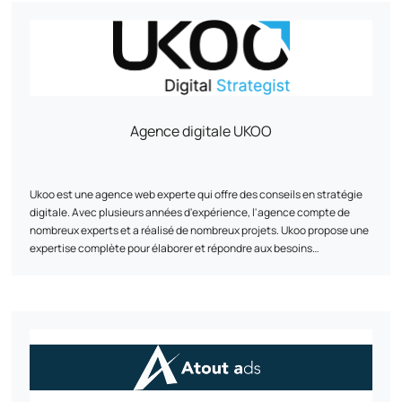
pouvoir réaliser un benchmark et apporter des idées aussi bien
point d’honneur à simplifier et à optimiser chaque projet pour rendre
business, marketing ou techniques.
l’aventure de l'e-commerce accessible et couronnée de succès.
Agence digitale UKOO
Ukoo est une agence web experte qui offre des conseils en stratégie
digitale. Avec plusieurs années d'expérience, l'agence compte de
nombreux experts et a réalisé de nombreux projets. Ukoo propose une
expertise complète pour élaborer et répondre aux besoins
stratégiques digitaux de ses clients, notamment dans les domaines
de l'e-commerce, du marketing digital et de la création de sites vitrine
L'agence met également en avant ses réalisations et présente son
équipe d'experts. Basée à Mulhouse, Ukoo est joignable par téléphone
ou via les réseaux sociaux.