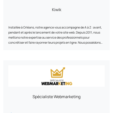
Discutons de vos ambitions ! Ensemble, nous pourrons élaborer une
stratégie sur mesure, parfaitement alignée avec vos objectifs.
Kiwik
Installée à Orléans, notre agence vous accompagne de A à Z : avant,
pendant et après le lancement de votre site web. Depuis 2011, nous
mettons notre expertise au service des professionnels pour
concrétiser et faire rayonner leurs projets en ligne. Nous possédons
un ADN technique fort : PrestaShop partenaire expert
,
Shopify, WooCommerce ou encore Symfony.
Chez Kiwik, chaque projet est une co-création. Nous privilégions une
approche sur-mesure pour innover, collaborer, et partager nos
compétences. L'objectif ? Vous offrir des solutions web qui répondent
à vos besoins et à vos objectifs. Kiwik : Votre partenaire e-commerce
expert et engagé à vos côtés !
Spécialiste Webmarketing