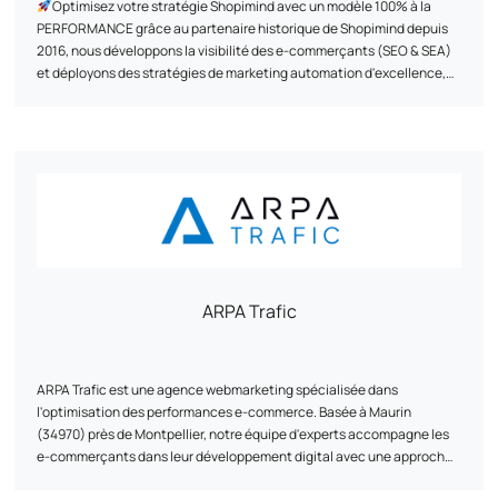
Optimisez votre stratégie Shopimind avec un modèle 100% à la
PERFORMANCE grâce au partenaire historique de Shopimind depuis
2016, nous développons la visibilité des e-commerçants (SEO & SEA)
et déployons des stratégies de marketing automation d'excellence,
grâce à des accompagnements sur-mesure basés sur un modèle à la
performance, pour transformer leur e-commerce en un véritable levier
Grâce à une méthodologie éprouvée et exclusive, nous avons déjà
de croissance durable.
accompagné +500 marques depuis 2011 en leur créant des
expériences clients exclusives et uniques grâce à une approche
data-driven.
Quelques références dont nous sommes fiers : Au vieux campeur,
Breizh Modelisme, Ojetables, Aménager ma maison, Tous Chalets,
Best Mobilier, Projet 13, Cflou, Oclope...
ARPA Trafic
ARPA Trafic est une agence webmarketing spécialisée dans
l'optimisation des performances e-commerce. Basée à Maurin
(34970) près de Montpellier, notre équipe d'experts accompagne les
e-commerçants dans leur développement digital avec une approche
stratégique et sur-mesure.