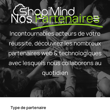
Passer
au
Nos
Partenaires
contenu
Toggl
Smart Marketing, Powered by AI
Navig
Incontournables acteurs de votre
Solution
réussite, découvrez les nombreux
partenaires web & technologiques
Ressources & Partenaires
avec lesquels nous collaborons au
Offres
quotidien
Type de partenaire