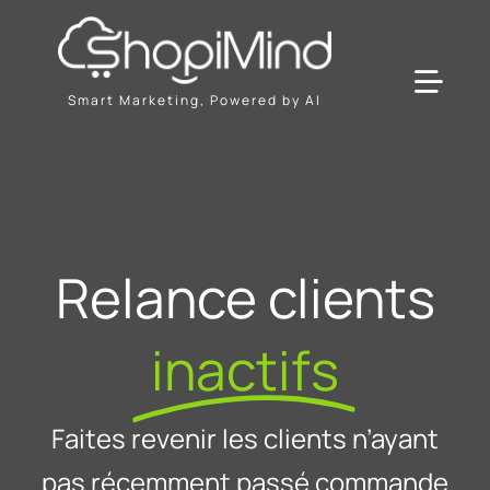
Passer
au
contenu
Toggl
Smart Marketing, Powered by AI
Navig
Solution
Ressources & Partenaires
Relance clients
Offres
inactifs
Faites revenir les clients n’ayant
pas récemment passé commande