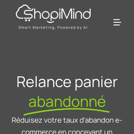
Passer
au
contenu
Toggl
Smart Marketing, Powered by AI
Navig
Solution
Ressources & Partenaires
Relance panier
Offres
abandonné
Réduisez votre taux d'abandon e-
commerce en concevant un