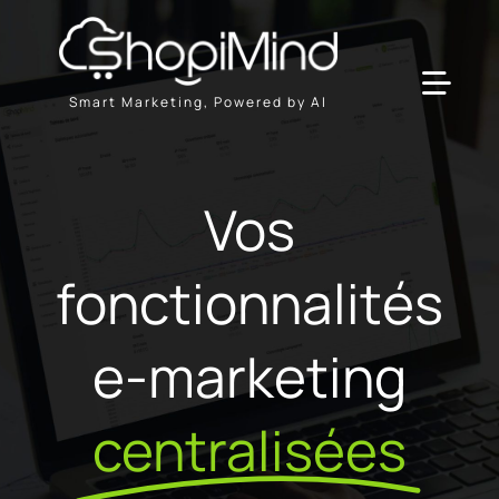
Passer
au
contenu
Toggl
Smart Marketing, Powered by AI
Navig
Solution
Vos
Ressources & Partenaires
fonctionnalités
Offres
e-marketing
centralisées