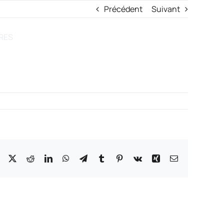
Précédent
Suivant
S’inscrire
Se connecter
RES
es
Canaux
nné
Email
ires
g
SMS
Facebook
X
Reddit
LinkedIn
WhatsApp
Telegram
Tumblr
Pinterest
Vk
Xing
Email
venir
Pop-in
ShopiMind ?
Push notification
e programme