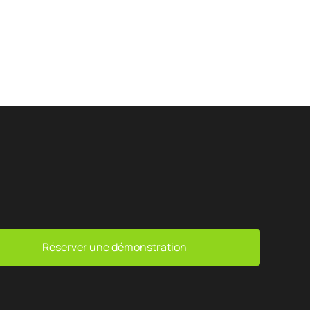
Smart content on site
cation
’USAGE
Réserver une démonstration