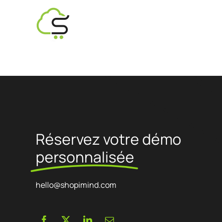
Boostez votre génération de leads avec des
Vos scénarios au
Découvrez et écrivez l’histoi
formulaires attractifs et ciblés
messages en quel
ShopiMind.
Éditeur de statistiques
A/B Test
Personnalisez l’affichage de vos KPI’s e-
Identifiez facilem
commerce selon vos objectifs et besoins
l’aide d’un A/B Te
Gestion des utilisateurs
TOUTES 
Des accès personnalisés pour les différents
membres de votre équipe
Réservez votre démo
personnalisée
hello@shopimind.com