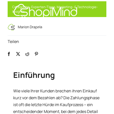
Skip
Categories:
Experten-Tipps
,
Marketing- & Technologie-
to
Insights
content
Intelligentes Marketing, angetrieben
Toggl
Marion Drapala
durch KI
Navig
Teilen
Lösung
Ressourcen & Partner
Einführung
Angebote
Wie viele Ihrer Kunden brechen ihren Einkauf
kurz vor dem Bezahlen ab? Die Zahlungsphase
ist oft die letzte Hürde im Kaufprozess – ein
entscheidender Moment, bei dem jedes Detail