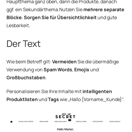
Hauptthema ganz oben, dann die Produkte, danach
ggf. ein Sekundärthema.
Nutzen Sie
mehrere separate
Blöcke
.
Sorgen Sie für Übersichtlichkeit
und gute
Lesbarkeit.
Der Text
Wie beim Betreff gilt:
Vermeiden
Sie die übermäßige
Verwendung von
Spam Words
,
Emojis
und
Großbuchstaben
.
Personalisieren Sie Ihre Inhalte mit
intelligenten
Produktlisten
und
Tags
wie „Hallo {Vorname_Kunde}“.