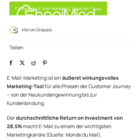
Skip
Categories:
E-Mail-Marketing
,
Experten-Tipps
to
content
Intelligentes Marketing, angetrieben
Toggl
Marion Drapala
durch KI
Navig
Teilen
Lösung
Ressourcen & Partner
E-Mail-Marketing ist ein
äußerst wirkungsvolles
Marketing-Tool
für alle Phasen der Customer Journey
Angebote
– von der Neukundengewinnung bis zur
Kundenbindung.
Der
durchschnittliche Return on Investment von
28,5%
macht E-Mail zu einem der wichtigsten
Marketingkanäle (Quelle:
Monde du Mail
).