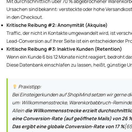
Mit durchschnittlich über 70 % abgebrochener Warenkörbe 
Ursachen sind bekannt: versteckte oder hohe Versandko
in den Checkout.
Kritische Reibung #2: Anonymität (Akquise)
Traffic, der nicht in Kontakte umgewandelt wird, ist versc
Lead-Conversion auf Ihrer Seite ist ein entscheidender Pro
Kritische Reibung #3: Inaktive Kunden (Retention)
Wenn ein Kunde 6 bis 12 Monate nicht reagiert, bedroht da
Diese Datenbank einschlafen zu lassen, heißt, günstige U
Praxistipp:
Bei Einsteigerkunden auf ShopiMind setzen wir gerne d
um: Willkommensstrecke, Warenkorbabbruch-Reminde
Allein
die Willkommensstrecke erzielt durchschnittli
eine Conversion-Rate (auf geöffnete Mails) von 26 %
Das ergibt eine globale Conversion-Rate von 17 %
[65