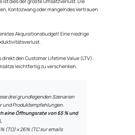
ist dies der größte Umsatzverlust. Die
sten, Kontozwang oder mangelndes Vertrauen
henktes Akquisitionsbudget! Eine niedrige
duktivitätsverlust.
s direkt den Customer Lifetime Value (LTV).
msätze leichtfertig zu verschenken.
iese drei grundlegenden Szenarien
r und Produktempfehlungen.
ch eine Öffnungsrate von 65 % und
.
% (TO) x 26% (TC sur emails