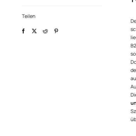
Teilen
De
sc
li
B2
so
Do
de
au
Au
Di
un
Sz
üb