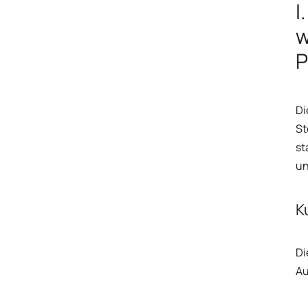
I
w
P
Di
St
st
un
K
Di
Au