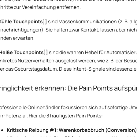
hritte zur Vereinfachung entfernen.
Kühle Touchpoints]]
sind Massenkommunikationen (z. B. allg
nachrichtigungen). Sie halten zwar Kontakt, lassen aber nich
nden erwarten.
Heiße Touchpoints]]
sind die wahren Hebel für Automatisieru
nkretes Nutzerverhalten ausgelöst werden, wie z. B. der Bes
er das Geburtstagsdatum. Diese Intent-Signale sind essenzie
ringlichkeit erkennen: Die Pain Points aufspü
ofessionelle Onlinehändler fokussieren sich auf sofortige Ums
n-Potenzial. Hier die 3 häufigsten Pain Points:
Kritische Reibung #1: Warenkorbabbruch (Conversion)