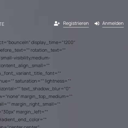
Registrieren
Anmelden
TE
ect=“bounceIn“ display_time=“1200″
efore_text=““ rotation_text=““
Kanäle
small-visibility,medium-
“ content_align_small=““
lassenen
E-Mail
n_font_variant_title_font=““
hue=““ saturation=““ lightness=““
ner
izontal=““ text_shadow_blur=“0″
SMS
flow=“none“ margin_top_medium=““
ng
ner von
l=““ margin_right_small=““
Pop-in
werden?
“30px“ margin_left=““
l
gradient_end_color=““
Push-Benachrichtigung
dem
on=“center center“