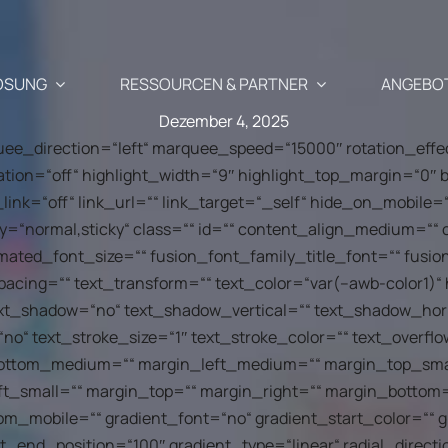
ÖSUNG
RESSOURCEN & PARTNER
ANGEBO
Dezember 4, 2025
rquee_direction=“left“ marquee_speed=“15000″ rotation_eff
ation=“off“ highlight_width=“9″ highlight_top_margin=“0″ b
Anwendungsfälle
Partner
e_link=“off“ link_url=““ link_target=“_self“ hide_on_mobile=“
display=“normal,sticky“ class=““ id=““ content_align_medium=“
Wiederbelebung des ver
imated_font_size=““ fusion_font_family_title_font=““ fusio
mentierte Newsletter-, SMS-
Warenkorbs
spacing=““ text_transform=““ text_color=“var(–awb-color1)“ 
richtigungskampagnen
Blog
Unsere Part
ext_shadow=“no“ text_shadow_vertical=““ text_shadow_hor
“no“ text_stroke_size=“1″ text_stroke_color=““ text_over
Cross-Selling / Up-Selli
ftliche
Ihr E-Commerce & Marketing-Update
Warum Part
 Empfehlungen
mit einem Klick
ttom_medium=““ margin_left_medium=““ margin_top_smal
ShopiMind 
e an, die perfekt auf die
t_small=““ margin_top=““ margin_right=““ margin_bottom=
Kunden-Geburtstagsmai
nden abgestimmt sind
m_mobile=““ gradient_font=“no“ gradient_start_color=““ 
fragen
API – Entwickler 🗗
Treten Sie 
t_end_position=“100″ gradient_type=“linear“ radial_directi