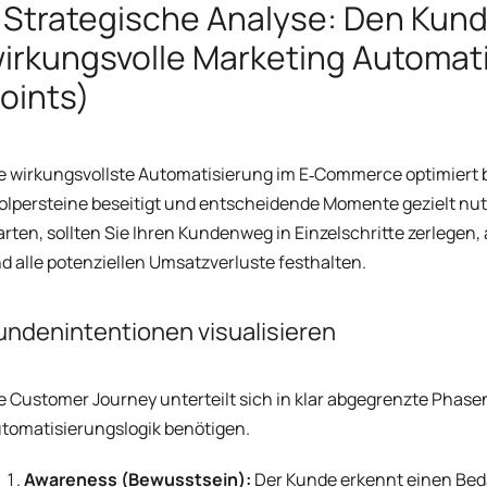
. Strategische Analyse: Den Ku
irkungsvolle Marketing Automati
oints)
e wirkungsvollste Automatisierung im E‑Commerce optimiert
olpersteine beseitigt und entscheidende Momente gezielt nutz
arten, sollten Sie Ihren Kundenweg in Einzelschritte zerlege
d alle potenziellen Umsatzverluste festhalten.
undenintentionen visualisieren
e Customer Journey unterteilt sich in klar abgegrenzte Phasen
tomatisierungslogik benötigen.
Awareness (Bewusstsein):
Der Kunde erkennt einen Beda