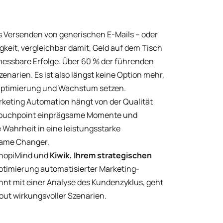
 Versenden von generischen E-Mails – oder
gkeit, vergleichbar damit, Geld auf dem Tisch
 messbare Erfolge. Über 60 % der führenden
arien. Es ist also längst keine Option mehr,
f Optimierung und Wachstum setzen.
rketing Automation hängt von der Qualität
 Touchpoint einprägsame Momente und
Wahrheit in eine leistungsstarke
Game Changer.
 ShopiMind und
Kiwik, Ihrem strategischen
Optimierung automatisierter Marketing-
nnt mit einer Analyse des Kundenzyklus, geht
out wirkungsvoller Szenarien.