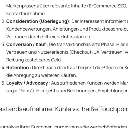
Markenpräsenz über relevante Inhalte (E-Commerce SEO, So
Kontaktaufnahme.
Consideration (Überlegung):
Der Interessent informiert
Kundenbewertungen, Anleitungen und Produktbeschreibunge
Vertrauen durch hilfreiche Infos stärken.
Conversion / Kauf
: Die transaktionsbasierte Phase. Hier 
Vertrauen und Nutzererlebnis (Checkout-UX, Vertrauen, V
Reibung kostet bares Geld.
Retention
: Direkt nach dem Kauf beginnt die Pflege der 
die Anregung zu weiteren Käufen.
Loyalty / Advocacy
: Aus zufriedenen Kunden werden Mar
sogar "Fans"). Hier geht’s um Belohnungen, Empfehlunge
estandsaufnahme: Kühle vs. heiße Touchpoi
e Analyse Ihrer Customer Journey muss die wertschöpfenden I