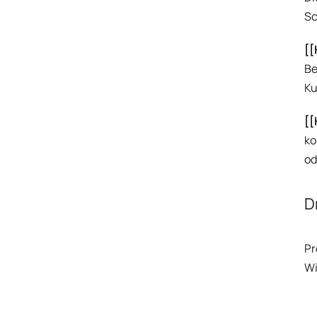
Sc
[[
Be
Ku
[[
ko
od
D
Pr
Wi