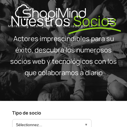
Skip
to
Nuestros
Socios
content
Toggl
Marketing Inteligente, Potenciado por IA
Navig
Actores imprescindibles para su
Solución
éxito, descubra los numerosos
socios web y tecnológicos con los
Recursos & Socios
que colaboramos a diario
Ofertas
Tipo de socio
Sélectionnez...