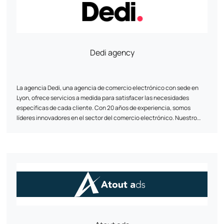
Dedi agency
La agencia Dedi, una agencia de comercio electrónico con sede en
Lyon, ofrece servicios a medida para satisfacer las necesidades
específicas de cada cliente. Con 20 años de experiencia, somos
líderes innovadores en el sector del comercio electrónico. Nuestro
equipo de especialistas en comercio electrónico le ayudará a diseñar
y rediseñar su sitio web, garantizando la compatibilidad entre
plataformas, una velocidad óptima y una mayor seguridad. Gracias a
nuestra metodología probada y a un seguimiento regular, la agencia
Dedi le ayuda a alcanzar sus objetivos y a optimizar el valor del ciclo
de vida de sus clientes.