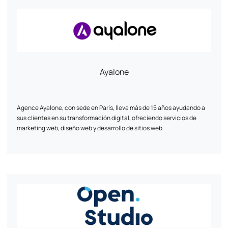
centrado en los resultados y adaptado a las realidades de cada
cliente. Con sede entre la región parisina y La Rochelle, la agencia
trabaja con e-comerciantes de todos los tamaños, haciendo especial
hincapié en las relaciones humanas, la agilidad y la fiabilidad de las
soluciones que proponemos.
Ayalone
Agence Ayalone, con sede en París, lleva más de 15 años ayudando a
sus clientes en su transformación digital, ofreciendo servicios de
marketing web, diseño web y desarrollo de sitios web.
Nuestros servicios :
- Webmarketing: Desarrollamos estrategias a medida para aumentar
su visibilidad en línea y alcanzar sus objetivos empresariales.
- Diseño web: Creamos diseños ergonómicos y estéticos que reflejan
la identidad única de su marca.