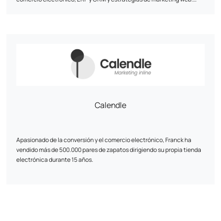
Nuestra consigna: la personalización. Nuestro equipo de expertos en
desarrollo y marketing digital diseña soluciones únicas adaptadas a
las necesidades específicas de cada cliente. Combinamos el
rendimiento técnico con la estrategia digital: UI/UX, optimización del
túnel de conversión, SEO y análisis de datos para maximizar su
visibilidad y resultados en línea.
Calendle
Apasionado de la conversión y el comercio electrónico, Franck ha
vendido más de 500.000 pares de zapatos dirigiendo su propia tienda
electrónica durante 15 años.
Desarrollador experimentado, estratega de marketing y creador de
soluciones digitales a medida, será un activo clave para tu
crecimiento.
Su enfoque se basa en un análisis detallado de las necesidades de las