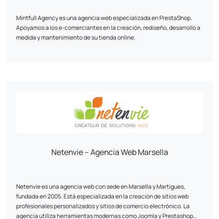
Mintfull Agency es una agencia web especializada en PrestaShop.
Apoyamos a los e-comerciantes en la creación, rediseño, desarrollo a
medida y mantenimiento de su tienda online.
Nuestra prioridad: un sitio rápido, de alto rendimiento y optimizado
para las ventas. Trabajamos principalmente con PrestaShop 1.7 y 8,
con una experiencia reconocida en proyectos técnicos complejos.
Módulos personalizados, migración a WooCommerce, multistock,
SEO, UX.... Cada línea de código está pensada para potenciar tus
conversiones.
Mintfull es la agencia PrestaShop que habla el idioma de los e-tailers.
Netenvie – Agencia Web Marsella
Netenvie es una agencia web con sede en Marsella y Martigues,
fundada en 2005. Está especializada en la creación de sitios web
profesionales personalizados y sitios de comercio electrónico. La
agencia utiliza herramientas modernas como Joomla y Prestashop