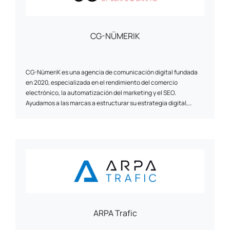
CG-NÜMERIK
CG-NümeriK es una agencia de comunicación digital fundada
en 2020, especializada en el rendimiento del comercio
electrónico, la automatización del marketing y el SEO.
Ayudamos a las marcas a estructurar su estrategia digital,
combinando asesoramiento estratégico, implementación
técnica y optimización continua. Desde el rediseño de un sitio
web hasta la creación de escenarios de automatización de
marketing, nuestro enfoque es pragmático, centrado en los
resultados y adaptado a las realidades de cada cliente. Con
sede entre la región parisina y La Rochelle, la agencia trabaja
con e-comerciantes de todos los tamaños, haciendo especial
hincapié en las relaciones humanas, la agilidad y la fiabilidad de
las soluciones que proponemos.
ARPA Trafic