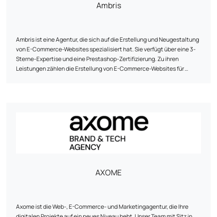
Ambris
Ambris ist eine Agentur, die sich auf die Erstellung und Neugestaltung
von E-Commerce-Websites spezialisiert hat. Sie verfügt über eine 3-
Sterne-Expertise und eine Prestashop-Zertifizierung. Zu ihren
Leistungen zählen die Erstellung von E-Commerce-Websites für
Kunden wie Brico Leclerc Langon, Equipement Direct sowie die
Neugestaltung der Website von Phénix Airsoft. Neben der Erstellung
von E-Commerce-Websites bietet Ambris auch Dienstleistungen in
den Bereichen Schaufenstergestaltung, visuelle Identität und
Webmarketing an. Ihr Team hat seinen Sitz in Gradignan (Bordeaux)
und steht telefonisch und per E-Mail für die Zusammenarbeit an
Projekten zur Verfügung.
AXOME
Axome ist die Web-, E-Commerce- und Marketingagentur, die Ihre
digitalen Projekte auf ein neues Niveau hebt. Unser Team mit Sitz in