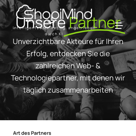
Skip
to
Unsere
Partner
content
Intelligentes Marketing, angetrieben
Toggl
durch KI
Unverzichtbare Akteure für Ihren
Navig
Lösung
Erfolg, entdecken Sie die
zahlreichen Web- &
Ressourcen & Partner
Technologiepartner, mit denen wir
täglich zusammenarbeiten
Angebote
Art des Partners