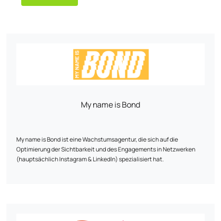
My name is Bond
My name is Bond ist eine Wachstumsagentur, die sich auf die
Optimierung der Sichtbarkeit und des Engagements in Netzwerken
(hauptsächlich Instagram & LinkedIn) spezialisiert hat.
Seit 2020 unterstützen wir E-Commerce-Anbieter,
Kommunikationsagenturen, Künstler, Coaches und Medien dabei, ihre
Online-Präsenz zu steigern und eine qualifizierte Community
aufzubauen, ohne auf bezahlte Werbung zurückgreifen zu müssen.
Mit unserer Expertise in Strategie, KI und Automatisierung bieten wir