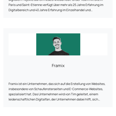
Paris und Saint-Etienne verfügt über mehr als 25 Jahre Erfahrung im
Digitalbereich und 40 Jahre Erfahrung im Einzelhandel und
unterstützt Sie in jeder Phase: vor, während und nach der Einführung
Ihrer Lösung. Wir achten darauf, jede Phase vom Konzept bis zur Zeit
nach der Markteinführung zu meistern, indem wir die notwendigen
Mittel bereitstellen, um Ihnen zu helfen, Ihre Ziele zu erreichen.
Framix
Framix ist ein Unternehmen, das sich auf die Erstellung von Websites,
insbesondere von Schaufensterseiten und E-Commerce-Websites,
spezialisiert hat. Das Unternehmen wird von Tim geleitet, einem
leidenschaftlichen Digitalfan, der Unternehmen dabei hilft, sich
online mit "geilen" Webseiten von der Masse abzuheben.