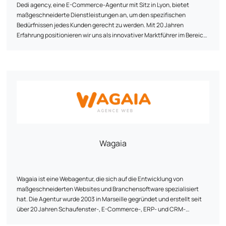
Dedi agency, eine E-Commerce-Agentur mit Sitz in Lyon, bietet
maßgeschneiderte Dienstleistungen an, um den spezifischen
Bedürfnissen jedes Kunden gerecht zu werden. Mit 20 Jahren
Erfahrung positionieren wir uns als innovativer Marktführer im Bereich
E-Commerce. Unser Team von E-Commerce-Spezialisten unterstützt
Sie bei der Konzeption und Neugestaltung Ihrer Website und
gewährleistet dabei Cross-Plattform-Kompatibilität, optimale
Geschwindigkeit und erhöhte Sicherheit. Dank unserer bewährten
Methodik und unserer regelmäßigen Überwachung hilft Ihnen Dedi
agency, Ihre Ziele zu erreichen und den Customer Lifetime Value Ihrer
Kunden zu optimieren.
Wagaia
Wagaia ist eine Webagentur, die sich auf die Entwicklung von
maßgeschneiderten Websites und Branchensoftware spezialisiert
hat. Die Agentur wurde 2003 in Marseille gegründet und erstellt seit
über 20 Jahren Schaufenster-, E-Commerce-, ERP- und CRM-
Websites sowie Webmarketing-Strategien. Unser Leitmotiv: die