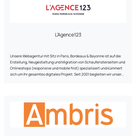
sozialen Netzwerke erreichbar.
L’Agence123
Unsere Webagentur mit Sitz in Paris, Bordeaux & Bayonne ist auf die
Erstellung, Neugestaltung und Migration von Schaufensterseiten und
Onlineshops (responsive und mobile first) spezialisiert und kümmert
sich um Ihr gesamtes digitales Projekt. Seit 2001 begleiten wir unsere
Kunden bei der Umsetzung ihrer Online-Strategie durch unsere
Fachkompetenz: Webentwicklung, Webdesign UI/UX und Traffic-
Akquise (SEO, SEA & SMO). Als Webagentur entwickeln wir digitale
Projekte auf den verschiedenen CMS (Content Management System)
des Marktes, für die wir zertifiziert sind (Prestashop, Wordpress,
Magento, Joomla...), und beteiligen uns so an der Entwicklung von
Marken und internationalen Unternehmen, die heute die Landschaft
des Made in France bilden.