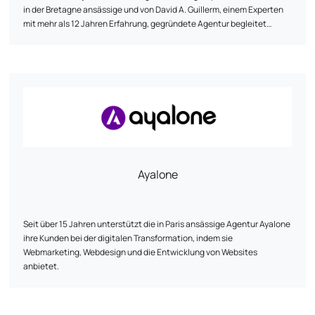
in der Bretagne ansässige und von David A. Guillerm, einem Experten
mit mehr als 12 Jahren Erfahrung, gegründete Agentur begleitet
Unternehmen, Händler und Projektträger bei der Erstellung oder
Überarbeitung von Websites (Prestashop, Shopify, WordPress), der
SEO-Optimierung, dem digitalen Marketing, der Auswahl technischer
Lösungen und der Leistungsüberwachung. Ein menschlicher,
zugänglicher und nachhaltiger Ansatz im Dienste Ihrer Online-
Sichtbarkeit.
Ayalone
Seit über 15 Jahren unterstützt die in Paris ansässige Agentur Ayalone
ihre Kunden bei der digitalen Transformation, indem sie
Webmarketing, Webdesign und die Entwicklung von Websites
anbietet.
Unsere Dienstleistungen :