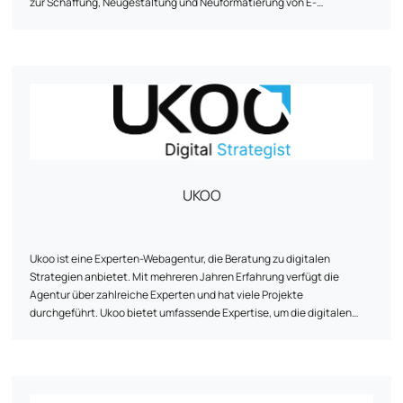
zur Schaffung, Neugestaltung und Neuformatierung von E-
Commerce- und Omnichannel-Ökosystemen. Beratung bei der
Auswahl von Drittanbieterlösungen, Audit und Optimierung,
Entwicklung und Integration, Antadis begleitet Sie bei jedem Schritt
Ihrer Digitalisierung.
UKOO
Ukoo ist eine Experten-Webagentur, die Beratung zu digitalen
Strategien anbietet. Mit mehreren Jahren Erfahrung verfügt die
Agentur über zahlreiche Experten und hat viele Projekte
durchgeführt. Ukoo bietet umfassende Expertise, um die digitalen
strategischen Bedürfnisse seiner Kunden zu entwickeln und zu
erfüllen, insbesondere in den Bereichen E-Commerce, digitales
Marketing und Erstellung von Schaufensterseiten. Die Agentur hebt
auch ihre Errungenschaften hervor und stellt ihr Expertenteam vor.
Ukoo hat seinen Sitz in Mulhouse und ist telefonisch oder über die