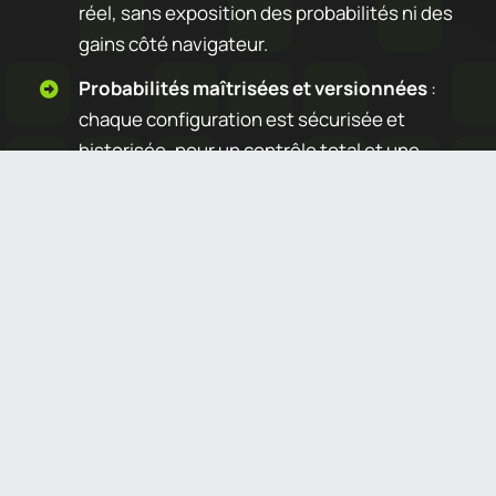
réel, sans exposition des probabilités ni des
gains côté navigateur.
Probabilités maîtrisées et versionnées
:
chaque configuration est sécurisée et
historisée, pour un contrôle total et une
traçabilité complète.
Distribution des gains réellement
aléatoire
: résultats mélangés
automatiquement pour une répartition
équitable et impossible à manipuler.
Gestion des stocks fiable
: chaque lot est
attribué une seule fois, même en cas de forte
affluence.