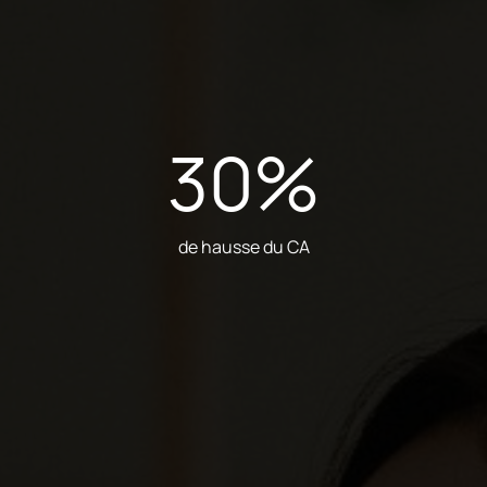
30
%
de hausse du CA