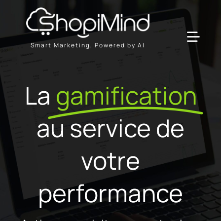
Passer
au
contenu
Toggl
Smart Marketing, Powered by AI
Navig
Solution
La
gamification
Ressources & Partenaires
au service de
Offres
votre
performance