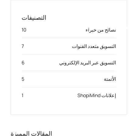
Ski
t
التصنيفات
conten
Toggle
التسويق الذكي، مدعوم بالذكاء الصناعي
نصائح من خبراء
10
gation
التسويق متعدد القنوات
7
الحل
التسويق عبر البريد الإلكتروني
6
الموارد والشركاء
الأتمتة
5
العروض
إعلانات ShopiMind
1
المقالات المميزة