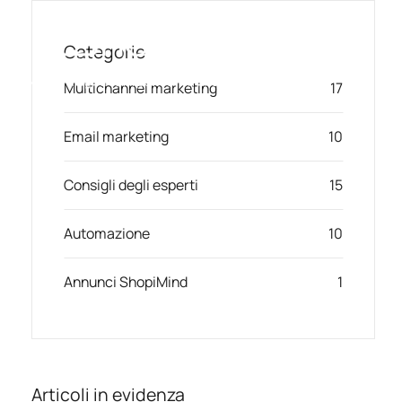
Skip
to
Categorie
content
Toggl
Marketing Intelligente, Alimentato da AI
Multichannel marketing
17
Navig
Email marketing
10
Solution
Consigli degli esperti
15
Resources & Partners
Automazione
10
Offerte
Annunci ShopiMind
1
Articoli in evidenza