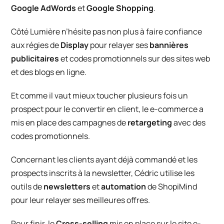
Google AdWords
et
Google Shopping
.
Côté Lumière
n’hésite pas non plus à faire confiance
aux régies de
Display
pour relayer ses
bannières
publicitaires
et codes promotionnels sur des sites web
et des blogs en ligne.
Et comme il vaut mieux toucher plusieurs fois un
prospect pour le convertir en client, le e-commerce a
mis en place des campagnes de
retargeting
avec des
codes promotionnels.
Concernant les clients ayant déjà commandé et les
prospects inscrits à la newsletter, Cédric utilise les
outils de
newsletters
et
automation
de ShopiMind
pour leur relayer ses meilleures offres.
Pour finir, le
Cross-selling
mis en place sur le site e-