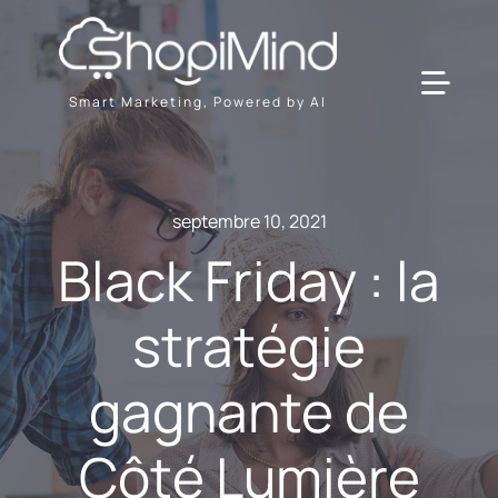
Passer
au
contenu
Toggl
Smart Marketing, Powered by AI
Navig
Solution
septembre 10, 2021
Ressources & Partenaires
Black Friday : la
stratégie
Offres
gagnante de
Côté Lumière