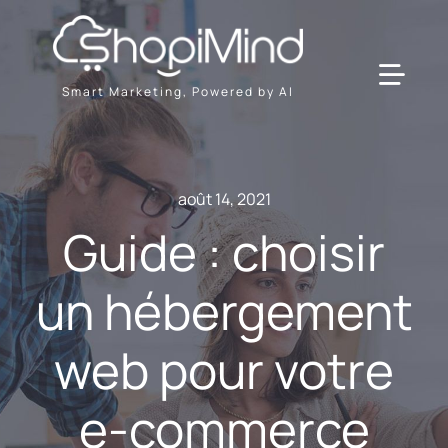
Passer
au
contenu
Toggl
Smart Marketing, Powered by AI
Navig
Solution
août 14, 2021
Ressources & Partenaires
Guide : choisir
un hébergement
Offres
web pour votre
e-commerce