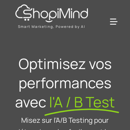
Passer
au
contenu
Toggl
Smart Marketing, Powered by AI
Navig
Solution
Optimisez vos
Ressources & Partenaires
performances
Offres
avec
l'A / B Test
Misez sur l’A/B Testing pour