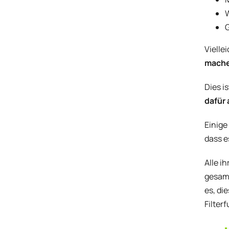
W
G
Vielle
mach
Dies i
dafür
Einige
dass e
Alle i
gesamm
es, di
Filter