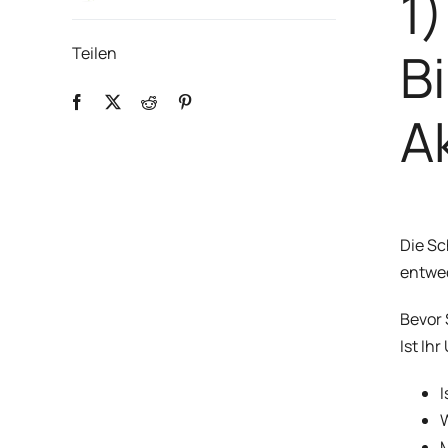
1
B
Teilen
A
Die Sc
entwed
Bevor 
Ist Ih
I
W
M