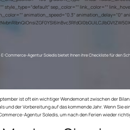
tor
Akquisition Anmeldefor
Partnerpro
ShopiMind-Integrationen und
““ style_type=“default“ sep_color=““ link_color=““ link_ho
ten Szenarien, Kampagnen
technische Anleitungen
it wenigen Klicks
 die
on_color=““ animation_speed=“0.3″ animation_delay=“0″ an
Wiederbelebung inaktiv
vbnRlbnQiOnsiZGF0YSI6InBvc3RfdGl0bGUiLCJlbGVtZW50X2N
Kunden
 leicht die Gewinnstrategie mit
ttenen A/B-Test
Retargeting Push-
Benachrichtigung
e E-Commerce-Agentur Soledis bietet Ihnen ihre Checkliste für den Sc
SERE FUNKTIONEN
ALLE ANWENDUN
ptember ist oft ein wichtiger Wendemonat zwischen der Bilan
ls und der Vorbereitung auf das kommende Jahr. Wenn Sie ein
Commerce-Agentur Soledis
, um nach den Ferien wieder richt