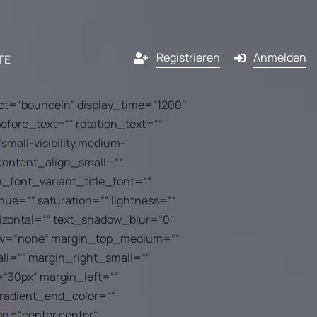
Registrieren
Anmelden
TE
ect=“bounceIn“ display_time=“1200″
efore_text=““ rotation_text=““
Kanäle
small-visibility,medium-
“ content_align_small=““
lassenen
E-Mail
n_font_variant_title_font=““
hue=““ saturation=““ lightness=““
ner
izontal=““ text_shadow_blur=“0″
SMS
flow=“none“ margin_top_medium=““
ng
ner von
l=““ margin_right_small=““
Pop-in
werden?
“30px“ margin_left=““
l
gradient_end_color=““
Push-Benachrichtigung
dem
on=“center center“