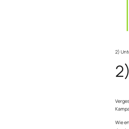
2) Unt
2)
Verges
Kampa
Wie en