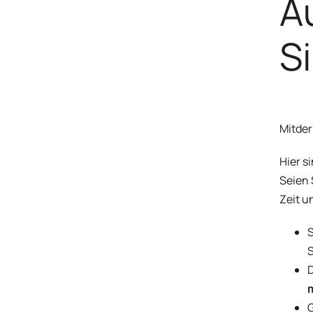
A
S
Mit
der
Hier s
Seien 
Zeit u
S
S
D
G