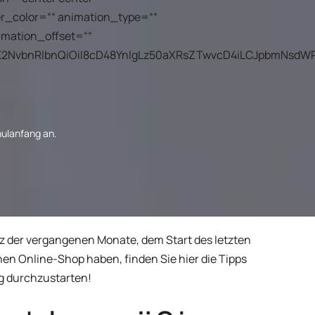
mular
gramm bei
ver_color=““ animation_type=““
Smart Content auf der Website
imation_offset=““
er
vbnRlbnQiOiI8cD48YnIgLz50aXRsZTwvcD4iLCJpbmNsdWRlX2N
hulanfang an.
GSFÄLLE
z der vergangenen Monate, dem Start des letzten
en Online-Shop haben, finden Sie hier die Tipps
ig durchzustarten!