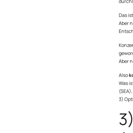
durchs
Das is
Aber n
Entsch
Konzen
gewor
Aber n
Also
k
Was is
(SEA),
3) Opt
3