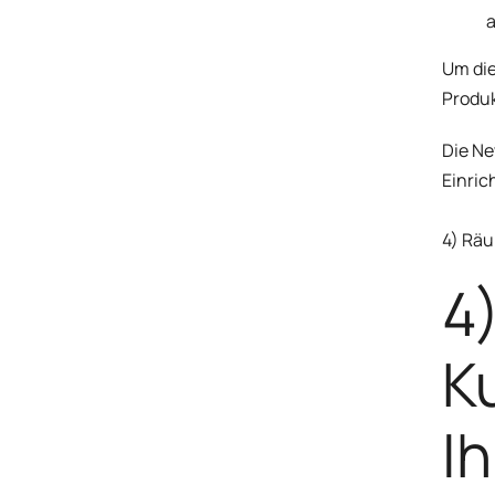
a
Um die
Produ
Die
Ne
Einric
4) Rä
4
K
I