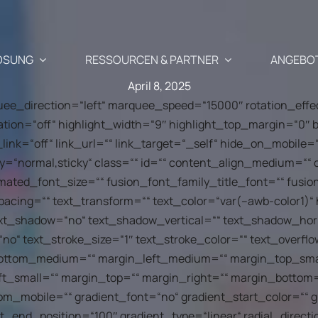
ÖSUNG
RESSOURCEN & PARTNER
ANGEBO
April 8, 2025
rquee_direction=“left“ marquee_speed=“15000″ rotation_eff
ation=“off“ highlight_width=“9″ highlight_top_margin=“0″ b
Anwendungsfälle
Partner
e_link=“off“ link_url=““ link_target=“_self“ hide_on_mobile=“
display=“normal,sticky“ class=““ id=““ content_align_medium=“
Wiederbelebung des ver
imated_font_size=““ fusion_font_family_title_font=““ fusio
mentierte Newsletter-, SMS-
Warenkorbs
spacing=““ text_transform=““ text_color=“var(–awb-color1)“ 
richtigungskampagnen
Blog
Unsere Part
ext_shadow=“no“ text_shadow_vertical=““ text_shadow_hor
“no“ text_stroke_size=“1″ text_stroke_color=““ text_over
Cross-Selling / Up-Selli
ftliche
Ihr E-Commerce & Marketing-Update
Warum Part
 Empfehlungen
mit einem Klick
ttom_medium=““ margin_left_medium=““ margin_top_smal
ShopiMind 
e an, die perfekt auf die
t_small=““ margin_top=““ margin_right=““ margin_bottom=
Kunden-Geburtstagsmai
nden abgestimmt sind
m_mobile=““ gradient_font=“no“ gradient_start_color=““ 
fragen
API – Entwickler 🗗
Treten Sie 
t_end_position=“100″ gradient_type=“linear“ radial_directi