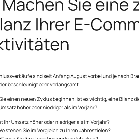
) Machen Sie eine
ilanz Ihrer E-Com
ktivitäten
hlussverkäufe sind seit Anfang August vorbei und je nach Br
er beschleunigt oder verlangsamt.
Sie einen neuen Zyklus beginnen, ist es wichtig, eine Bilanz 
r Umsatz höher oder niedriger als im Vorjahr?
st Ihr Umsatz höher oder niedriger als im Vorjahr?
o stehen Sie im Vergleich zu Ihren Jahreszielen?
üssen Sie Ihre Lagerbestände aufstocken?