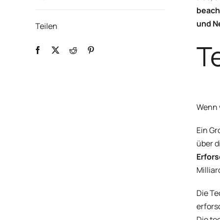
beacht
und Ne
Teilen
T
Wenn w
Ein Gr
über d
Erfors
Millia
Die Te
erfors
Die te