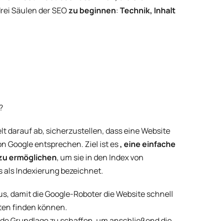
rei Säulen der SEO
zu beginnen
:
Technik, Inhalt
?
lt darauf ab, sicherzustellen, dass eine Website
n Google entsprechen. Ziel ist es
, eine einfache
 zu ermöglichen
, um sie in den Index von
 als Indexierung bezeichnet.
us, damit die Google-Roboter die Website schnell
iten finden können.
de Grundlage zu schaffen, um anschließend die