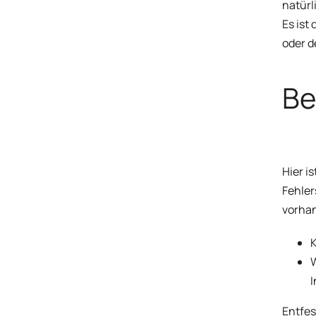
natürl
Es ist
oder d
Be
Hier i
Fehler
vorhan
K
W
I
Entfes