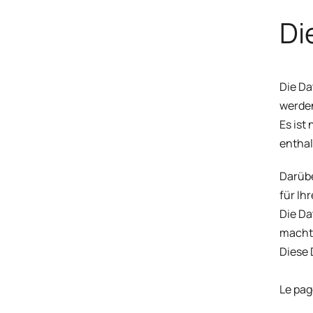
Di
Die Da
werden
Es ist
enthal
Darübe
für Ih
Die Da
macht,
Diese 
Le pa