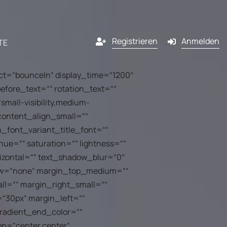
Registrieren
Anmelden
TE
ect=“bounceIn“ display_time=“1200″
efore_text=““ rotation_text=““
Kanäle
small-visibility,medium-
“ content_align_small=““
lassenen
E-Mail
n_font_variant_title_font=““
hue=““ saturation=““ lightness=““
ner
izontal=““ text_shadow_blur=“0″
SMS
flow=“none“ margin_top_medium=““
ng
ner von
l=““ margin_right_small=““
Pop-in
werden?
“30px“ margin_left=““
l
gradient_end_color=““
Push-Benachrichtigung
dem
on=“center center“