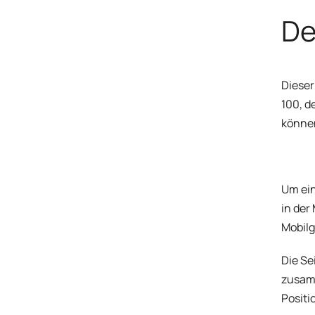
De
Dieser
100, d
könne
Um ein
in der
Mobilg
Die Se
zusamm
Positi