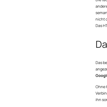
andere
semant
nicht 
Das H
Da
Das be
angeze
Google
Ohne H
Verbin
ihn so