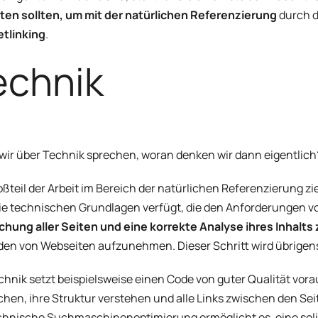
en sollten, um mit der natürlichen Referenzierung
durch d
tlinking
.
echnik
ir über Technik sprechen, woran denken wir dann eigentlich
oßteil der Arbeit im Bereich der natürlichen Referenzierung zie
ie technischen Grundlagen verfügt, die den Anforderungen vo
chung aller Seiten und eine korrekte Analyse ihres Inhalts
rden von Webseiten aufzunehmen. Dieser Schritt wird übrigens
chnik setzt beispielsweise einen Code von guter Qualität vora
chen, ihre Struktur verstehen und alle Links zwischen den Se
chnische Suchmaschinenoptimierung ermöglicht es, eine soli