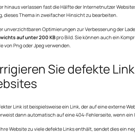
r hinaus verlassen fast die Hälfte der Internetnutzer Websites
g, dieses Thema in zweifacher Hinsicht zu bearbeiten.
er unverzichtbaren Optimierungen zur Verbesserung der Ladeze
wichts auf unter 200 KB
pro Bild. Sie können auch ein Komp
le von Png oder Jpeg verwenden.
rrigieren Sie defekte Lin
bsites
fekter Link ist beispielsweise ein Link, der auf eine externe Web
erweist dann automatisch auf eine 404-Fehlerseite, wenn ein I
hre Website zu viele defekte Links enthält, sendet dies ein ne