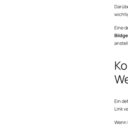
Darübe
wichti
Eine d
Bildge
anstel
Ko
We
Ein de
Link v
Wenn I