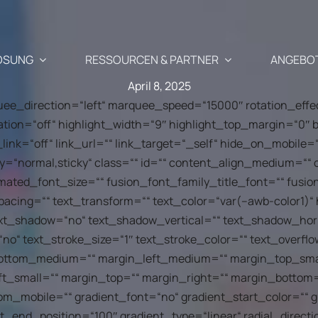
ÖSUNG
RESSOURCEN & PARTNER
ANGEBO
April 8, 2025
rquee_direction=“left“ marquee_speed=“15000″ rotation_eff
ation=“off“ highlight_width=“9″ highlight_top_margin=“0″ b
Anwendungsfälle
Partner
e_link=“off“ link_url=““ link_target=“_self“ hide_on_mobile=“
display=“normal,sticky“ class=““ id=““ content_align_medium=“
Wiederbelebung des ver
imated_font_size=““ fusion_font_family_title_font=““ fusio
mentierte Newsletter-, SMS-
Warenkorbs
spacing=““ text_transform=““ text_color=“var(–awb-color1)“ 
richtigungskampagnen
Blog
Unsere Part
ext_shadow=“no“ text_shadow_vertical=““ text_shadow_hor
“no“ text_stroke_size=“1″ text_stroke_color=““ text_over
Cross-Selling / Up-Selli
ftliche
Ihr E-Commerce & Marketing-Update
Warum Part
 Empfehlungen
mit einem Klick
ttom_medium=““ margin_left_medium=““ margin_top_smal
ShopiMind 
e an, die perfekt auf die
t_small=““ margin_top=““ margin_right=““ margin_bottom=
Kunden-Geburtstagsmai
nden abgestimmt sind
m_mobile=““ gradient_font=“no“ gradient_start_color=““ 
fragen
API – Entwickler 🗗
Treten Sie 
t_end_position=“100″ gradient_type=“linear“ radial_directi