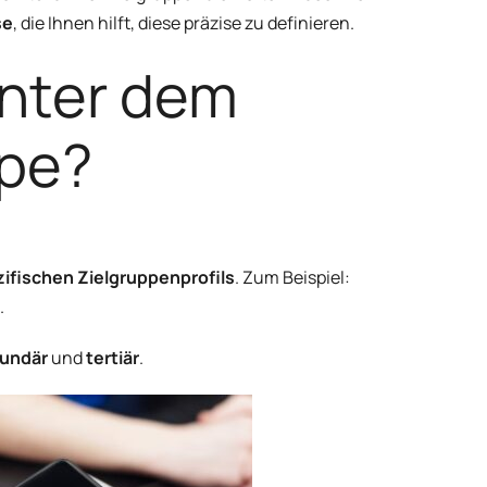
se
,
die
Ihnen hilft, diese präzise zu definieren.
nter dem
ppe?
ezifischen Zielgruppenprofils
. Zum Beispiel:
.
undär
und
tertiär
.