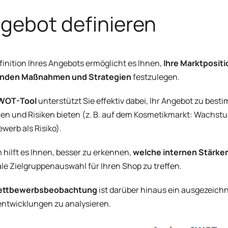
gebot definieren
finition Ihres Angebots ermöglicht es Ihnen,
Ihre Marktpositi
nden Maßnahmen und Strategien
festzulegen.
WOT-Tool
unterstützt Sie effektiv dabei, Ihr Angebot zu best
n und Risiken bieten (z. B. auf dem Kosmetikmarkt: Wachstu
werb als Risiko).
hilft es Ihnen, besser zu erkennen,
welche internen Stärk
le Zielgruppenauswahl für Ihren Shop zu treffen.
ettbewerbsbeobachtung
ist darüber hinaus ein ausgezeic
ntwicklungen zu analysieren.