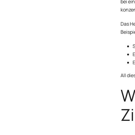
bei ei
konzen
Das He
Beispi
All di
W
Z