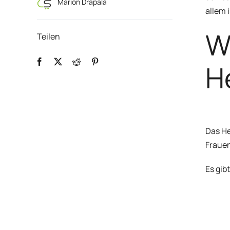
Marion Drapala
allem 
W
Teilen
H
Das He
Frauen
Es gib