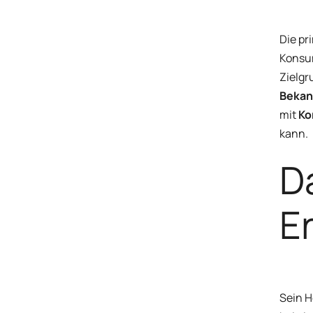
Die pr
Konsum
Zielgr
Bekan
mit
Ko
kann.
D
E
Sein H