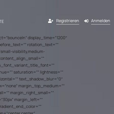
Registrieren
Anmelden
TE
ect=“bounceIn“ display_time=“1200″
efore_text=““ rotation_text=““
Kanäle
small-visibility,medium-
“ content_align_small=““
lassenen
E-Mail
n_font_variant_title_font=““
hue=““ saturation=““ lightness=““
ner
izontal=““ text_shadow_blur=“0″
SMS
flow=“none“ margin_top_medium=““
ng
ner von
l=““ margin_right_small=““
Pop-in
werden?
“30px“ margin_left=““
l
gradient_end_color=““
Push-Benachrichtigung
dem
on=“center center“