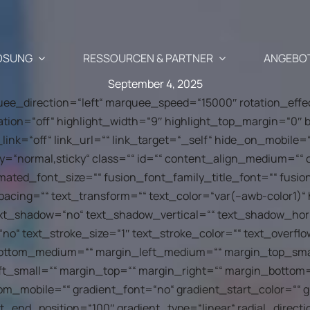
ÖSUNG
RESSOURCEN & PARTNER
ANGEBO
September 4, 2025
rquee_direction=“left“ marquee_speed=“15000″ rotation_eff
ation=“off“ highlight_width=“9″ highlight_top_margin=“0″ b
Anwendungsfälle
Partner
e_link=“off“ link_url=““ link_target=“_self“ hide_on_mobile=“
display=“normal,sticky“ class=““ id=““ content_align_medium=“
Wiederbelebung des ver
imated_font_size=““ fusion_font_family_title_font=““ fusio
mentierte Newsletter-, SMS-
Warenkorbs
spacing=““ text_transform=““ text_color=“var(–awb-color1)“ 
richtigungskampagnen
Blog
Unsere Part
ext_shadow=“no“ text_shadow_vertical=““ text_shadow_hor
“no“ text_stroke_size=“1″ text_stroke_color=““ text_over
Cross-Selling / Up-Selli
ftliche
Ihr E-Commerce & Marketing-Update
Warum Part
 Empfehlungen
mit einem Klick
ttom_medium=““ margin_left_medium=““ margin_top_smal
ShopiMind 
e an, die perfekt auf die
t_small=““ margin_top=““ margin_right=““ margin_bottom=
Kunden-Geburtstagsmai
nden abgestimmt sind
m_mobile=““ gradient_font=“no“ gradient_start_color=““ 
fragen
API – Entwickler 🗗
Treten Sie 
t_end_position=“100″ gradient_type=“linear“ radial_directi