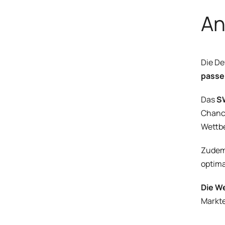
An
Die De
passe
Das
S
Chance
Wettbe
Zudem 
optima
Die W
Markte