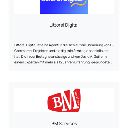
Littoral Digital
Littoral Digital ist eine Agentur, die sich auf die Steuerung von E-
Commerce-Projekten und die digitale Strategie spezialisiert
hat. Die in der Bretagne ansässige und von David A. Guillerm,
einem Experten mit mehr als 12 Jahren Erfahrung, gegründete
Agentur begleitet Unternehmen, Händler und Projektträger bei
der Erstellung oder Überarbeitung von Websites (Prestashop,
Shopify, WordPress), der SEO-Optimierung, dem digitalen
Marketing, der Auswahl technischer Lösungen und der
Leistungsüberwachung. Ein menschlicher, zugänglicher und
nachhaltiger Ansatz im Dienste Ihrer Online-Sichtbarkeit.
BM Services