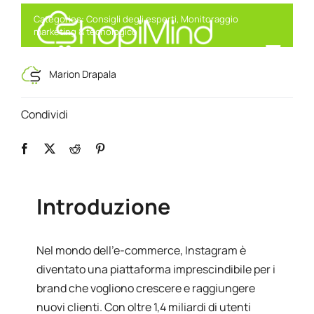
Skip
Categories:
Consigli degli esperti
,
Monitoraggio
to
marketing & tecnologico
content
Toggl
Marketing Intelligente, Alimentato da AI
Marion Drapala
Navig
Solution
Condividi
Resources & Partners
Introduzione
Offerte
Nel mondo dell'e-commerce, Instagram è
diventato una piattaforma imprescindibile per i
brand che vogliono crescere e raggiungere
nuovi clienti. Con oltre 1,4 miliardi di utenti