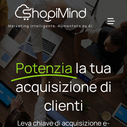
Skip
to
content
Toggl
Marketing Intelligente, Alimentato da AI
Navig
Solution
Potenzia
la tua
Resources & Partners
acquisizione di
Offerte
clienti
Leva chiave di acquisizione e-