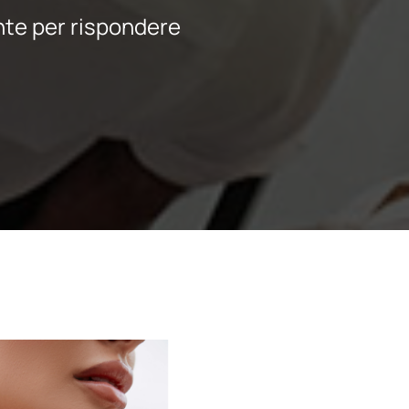
nte per rispondere
Contenuto intelligente sul sito
cation
SO