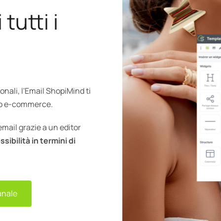
 tutti i
ali, l'Email ShopiMind ti
ito e-commerce.
mail grazie a un editor
ssibilità in termini di
anale