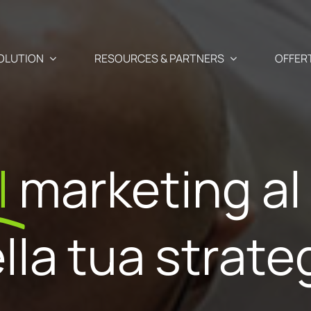
OLUTION
RESOURCES & PARTNERS
OFFER
Casi d'uso
Partner
l
marketing al
Recupero carrello abba
e newsletter, SMS e Push
entate
Blog
I Nostri Part
Cross-selling / Up-sellin
lla tua strate
o
Il tuo monitoraggio e-commerce &
i predittive
Perché dive
marketing a portata di clic
Mail di compleanno del c
erfettamente adatti ai
partner Sho
ienti
API – sviluppatori 🗗
Acquisizione modulo di i
ale
Unisciti al