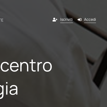
Iscriviti
Accedi
TE
Canali
 centro
ndonato
Email
ner
g
SMS
gia
ntare
liente
Pop-in
piMind?
scrizione
Push notification
 programma