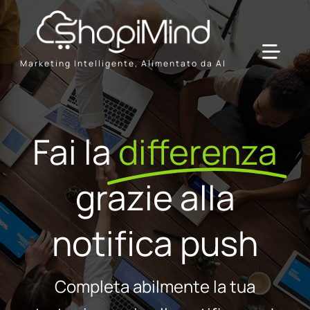
Skip
to
content
Toggl
Marketing Intelligente, Alimentato da AI
Navig
Solution
Fai la
differenza
Resources & Partners
grazie alla
Offerte
notifica push
Completa abilmente la tua